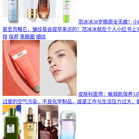
范冰冰38岁眼周全无痕！
甚至忽略它，皱纹是会提早来访的！范冰冰就在个人小红书上
授
保养
黑眼圈
细纹
皮肤科医师：敏弱肌保养3
过度的空气污染、不良化学制品，或是工作与生活压力过大，