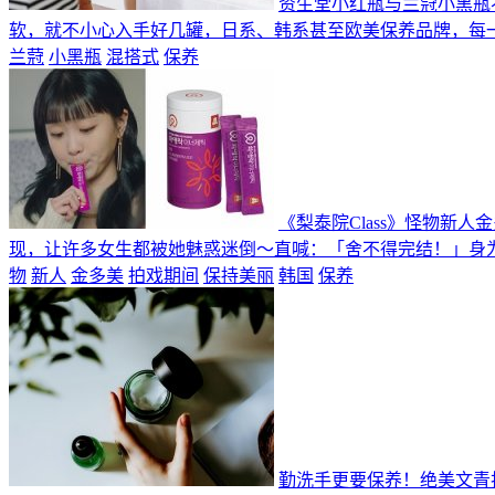
资生堂小红瓶与兰蒄小黑瓶
软，就不小心入手好几罐，日系、韩系甚至欧美保养品牌，每一款
兰蒄
小黑瓶
混搭式
保养
《梨泰院Class》怪物新
现，让许多女生都被她魅惑迷倒～直喊：「舍不得完结！」身为怪
物
新人
金多美
拍戏期间
保持美丽
韩国
保养
勤洗手更要保养！绝美文青