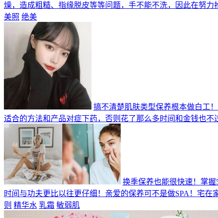
燥，造成粗糙、指缘脱皮等等问题，手不能不洗，因此在努力
美照
绝美
搞不清楚肌肤类型保养根本做白工！
适合的方法和产品对症下药，否则花了那么多时间和金钱也不
换季保养也能很快速！掌握
时间与功夫更比以往更仔细！亲爱的保养可不是做SPA！宅
则
精华水
乳霜
敏弱肌