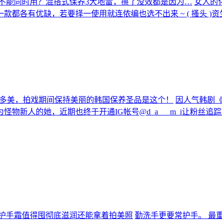
不能同时用？混搭式保养3大地雷，擦了没效都是因为…
女人的
都各有优缺，若要择一使用就连侬编也选不出来 ~ ( 搔头 )
人金多美，拍戏期间保持美丽的韩国保养圣品是这个！
因人气韩剧《
物新人的她，近期也终于开通IG帐号@d_a___m_i让粉丝
护手霜值得囤彻底滋润还能拿着拍美照
勤洗手更要常护手。 最