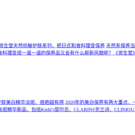
资生堂天然抗敏护肤系列，把日式和食料理变保养
天然系保养当
食料理变成一道一道的保养品又会有什么崭新风貌呢？《资生堂》
净7款美白精华淡斑、痘疤超有感
2020年的美白保养有两大重点
，包括Kiehl’s契尔氏、CLARINS克兰诗、CLINIQUE