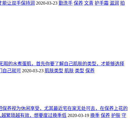
才能让双手保持润
2020-03-23
勤洗手
保养
文青
护手霜
滋润
拍
无瑕的水煮蛋肌，首先你要了解自己肌肤的类型，才能够选择
们自己就可
2020-03-23
肌肤类型
肌肤
类型
保养
把保养视为休闲享受，尤其最近宅在家无处可去，在保养上花的
久越繁琐越有效，想要度过换季低
2020-03-19
换季
保养
护肤
守