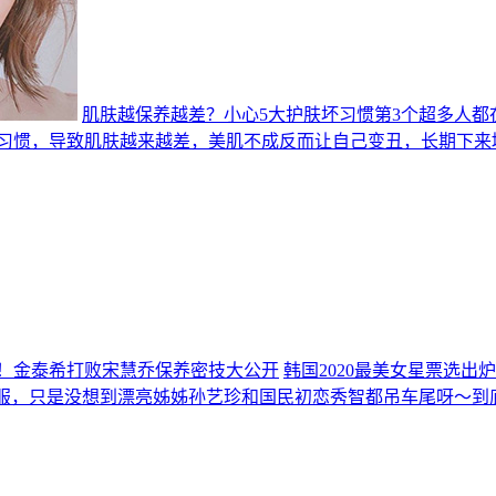
肌肤越保养越差？小心5大护肤坏习惯第3个超多人都
养习惯，导致肌肤越来越差，美肌不成反而让自己变丑，长期下来
炉！金泰希打败宋慧乔保养密技大公开
韩国2020最美女星票选
服口服，只是没想到漂亮姊姊孙艺珍和国民初恋秀智都吊车尾呀～