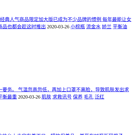
经典人气商品限定加大版已成为不少品牌的惯例 每年最能让女
商品也都会趁这时推出
2020-03-26
小棕瓶
流金水
娇兰
平衡油
一要务。 气温忽高忽低，再加上口罩不离脸，导致肌肤发出求
平衡最重
2020-03-26
肌肤
求救讯号
保养
毛孔
泛红