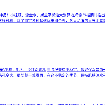
养神品！小棕瓶、流金水、娇兰平衡油太划算
在母亲节档期时推出
货好时机，除了锁定各种超值优惠组合外，各大品牌的人气明星
养3步骤，毛孔、泛红别来乱
当肤况变得不稳定，做好保湿是第
毛孔变大、局部却干荒脱屑，在这不稳定的季节，保持肌肤油水