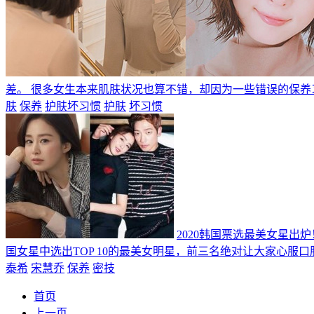
差。 很多女生本来肌肤状况也算不错，却因为一些错误的保
肤
保养
护肤坏习惯
护肤
坏习惯
2020韩国票选最美女星出
国女星中选出TOP 10的最美女明星，前三名绝对让大家心
泰希
宋慧乔
保养
密技
首页
上一页