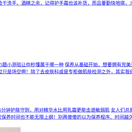
抢干洗手、酒精之余，记得护手霜也该补货，而且要勤快地搽，
5题小测验让你秒懂属于哪一种
保养从基础开始，想要拥有完美
过只是场空啊！除了去皮肤科或是专柜做肌肤检测之外，其实我
5分钟护肤守则，用对精华水比用乳霜更能击退敏弱肌
女人们总
在家保养时间也不能无限上纲！别再傻傻的以为保养程序、时间越