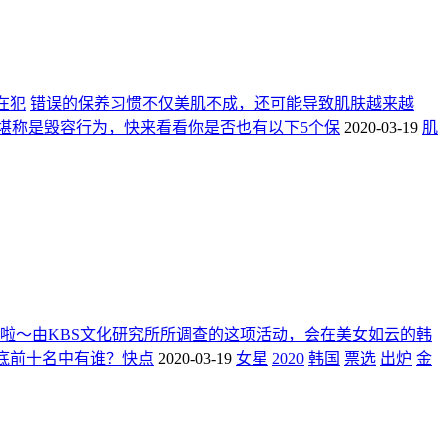
在犯
错误的保养习惯不仅美肌不成，还可能导致肌肤越来越
堪称是毁容行为，快来看看你是否也有以下5个保
2020-03-19
肌
出炉啦～由KBS文化研究所所调查的这项活动，会在美女如云的韩
到底前十名中有谁？快点
2020-03-19
女星
2020
韩国
票选
出炉
金