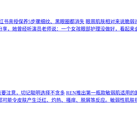
小红书亲授保养5步骤细纹、黑眼圈都消失
眼周肌肤相对来说脆弱
分享，她曾经听演员老师说：一个女孩眼部护理没做好，看起来
点要注意，切记聪明选择不贪多
REN推出第一瓶款敏弱肌适用的
都可能令皮肤产生泛红、灼热、搔痒、脱屑等反应。敏弱性肌肤