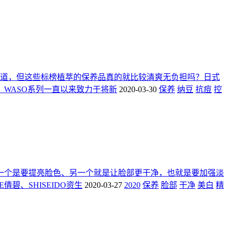
道，但这些标榜植萃的保养品真的就比较清爽无负担吗？日式
WASO系列一直以来致力于将新
2020-03-30
保养
纳豆
抗痘
控
，一个是要提亮脸色、另一个就是让脸部更干净，也就是要加强淡
倩碧、SHISEIDO资生
2020-03-27
2020
保养
脸部
干净
美白
精