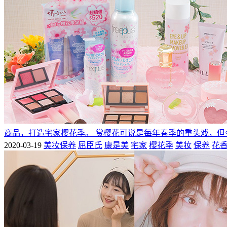
商品，打造宅家樱花季。 赏樱花可说是每年春季的重头戏，但
2020-03-19
美妆保养
屈臣氏
康是美
宅家
樱花季
美妆
保养
花