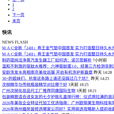
1
2
下一页
末页
快讯
NEWS FLASH
M·A·C全新「24H」卷王金气垫中国首发 实力打造整日持久水
M·A·C全新「24H」卷王金气垫中国首发 实力打造整日持久水
制药提纯洁净蒸汽发生器工厂如何选：诺贝思解析
7小时前
温和不刺激的驱蚊水推荐：六神驱蚊蛋3.0，经第三方检测非
安龄洗发水亮相南京美妆巡展 开启有机洗护新篇章
昨天 14:28
30+的姐妹们，抗衰这条路上谁还没踩过几个坑？
昨天 14:25
次抛精华与传统瓶装精华对比哪个好
3天前 18:25
广州次抛化妆品代工厂推荐同康国际生物
3天前 18:21
包装精致适合送女友的七夕护肤礼盒排行榜：仪式感拉满的浪
2026年美妆企业特证代加工优选指南：广州欧丽莱生物科技
2026年扬州婚房装修选哪家公司好？实用挑选攻略新人提前收