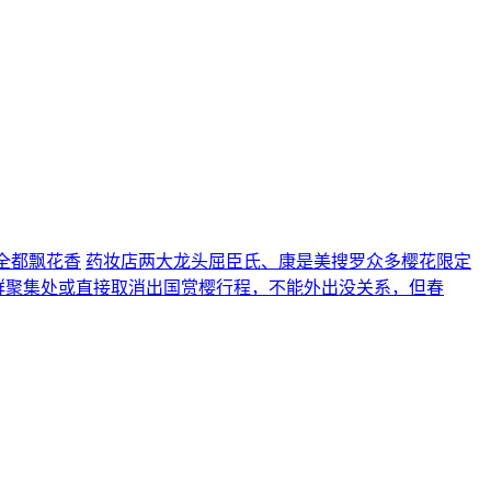
全都飘花香
药妆店两大龙头屈臣氏、康是美搜罗众多樱花限定
人群聚集处或直接取消出国赏樱行程，不能外出没关系，但春