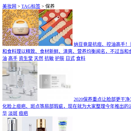
美妆网
>
TAG标签
> 保养
纳豆竟是抗痘、控油高手！
和食料理以精致、食材新鲜、清爽、营养均衡闻名，不过当和
油
高手
资生堂
天然
抗敏
护肤
日式
食料
2020保养重点让脸部更干
化脸上痘疤、斑点等局部瑕疵，现在就为大家整理今年推出的淡斑精华新品
华
淡斑
痘疤