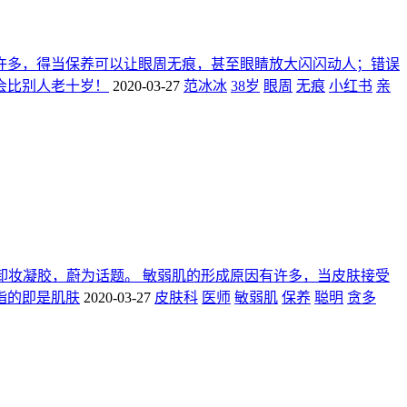
许多，得当保养可以让眼周无痕，甚至眼睛放大闪闪动人；错误
会比别人老十岁！
2020-03-27
范冰冰
38岁
眼周
无痕
小红书
亲
卸妆凝胶，蔚为话题。 敏弱肌的形成原因有许多，当皮肤接受
指的即是肌肤
2020-03-27
皮肤科
医师
敏弱肌
保养
聪明
贪多