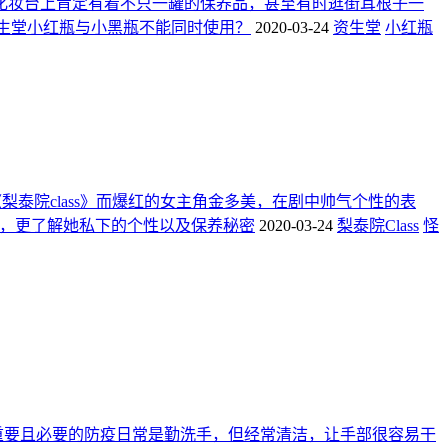
化妆台上肯定有着不只一罐的保养品，甚至有时逛街耳根子一
资生堂小红瓶与小黑瓶不能同时使用？
2020-03-24
资生堂
小红瓶
梨泰院class》而爆红的女主角金多美，在剧中帅气个性的表
追踪，更了解她私下的个性以及保养秘密
2020-03-24
梨泰院Class
怪
重要且必要的防疫日常是勤洗手，但经常清洁，让手部很容易干