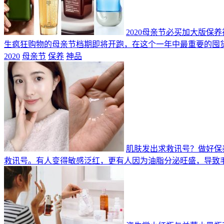
2020母亲节必买加大版保
生疯狂购物的母亲节档期即将开跑，在这个一年中最重要的囤
2020
母亲节
保养
神品
肌肤发出求救讯号？做好保
救讯号。有人变得敏感泛红，更有人因为油脂分泌旺盛，导致