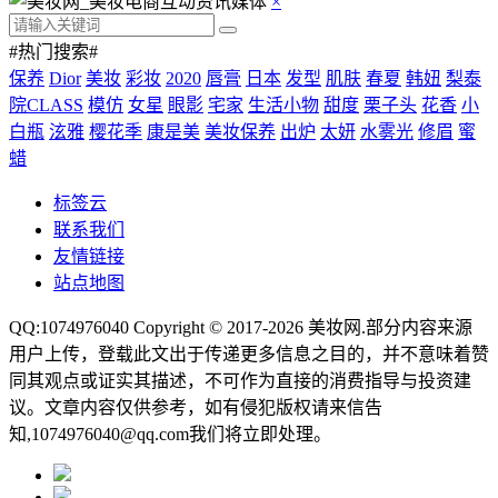
×
#热门搜索#
保养
Dior
美妆
彩妆
2020
唇膏
日本
发型
肌肤
春夏
韩妞
梨泰
院CLASS
模仿
女星
眼影
宅家
生活小物
甜度
栗子头
花香
小
白瓶
泫雅
樱花季
康是美
美妆保养
出炉
太妍
水雾光
修眉
蜜
蜡
标签云
联系我们
友情链接
站点地图
QQ:1074976040 Copyright © 2017-2026
美妆网
.部分内容来源
用户上传，登载此文出于传递更多信息之目的，并不意味着赞
同其观点或证实其描述，不可作为直接的消费指导与投资建
议。文章内容仅供参考，如有侵犯版权请来信告
知,1074976040@qq.com我们将立即处理。