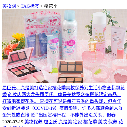
美妆网
>
TAG标签
> 樱花季
屈臣氏、康是美打造宅家樱花季美妆保养到生活小物全都飘花
香
药妆店两大龙头屈臣氏、康是美搜罗众多樱花限定商品，
打造宅家樱花季。 赏樱花可说是每年春季的重头戏，但今年
受到新冠肺炎（COVID-19）疫情影响，许多人都避免到人群
聚集处或直接取消出国赏樱行程，不能外出没关系，但春
2020-03-19
美妆保养
屈臣氏
康是美
宅家
樱花季
美妆
保养
花