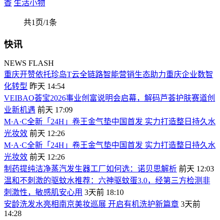
香
生活小物
共1页/1条
快讯
NEWS FLASH
重庆开赞依托珍岛T云全链路智能营销生态助力重庆企业数智
化转型
昨天 14:54
VEIBAO荟宝2026事业创富说明会启幕，解码芦荟护肤赛道创
业新机遇
前天 17:09
M·A·C全新「24H」卷王金气垫中国首发 实力打造整日持久水
光妆效
前天 12:26
M·A·C全新「24H」卷王金气垫中国首发 实力打造整日持久水
光妆效
前天 12:26
制药提纯洁净蒸汽发生器工厂如何选：诺贝思解析
前天 12:03
温和不刺激的驱蚊水推荐：六神驱蚊蛋3.0，经第三方检测非
刺激性，敏感肌安心用
3天前 18:10
安龄洗发水亮相南京美妆巡展 开启有机洗护新篇章
3天前
14:28