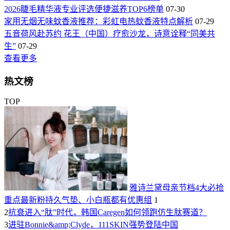
2026睫毛精华液专业评选便捷滋养TOP6榜单
07-30
家用无烟无味蚊香液推荐：彩虹电热蚊香液特点解析
07-29
五音荷风赴苏约 花王（中国）疗愈沙龙，诗意诠释“同美共
生”
07-29
查看更多
热文榜
TOP
雅诗兰黛母亲节档4大必抢
重点最新粉持久气垫、小白瓶都有优惠组
1
2
抗衰进入“肽”时代，韩国Caregen如何领跑仿生肽赛道？
3
进驻Bonnie&amp;Clyde，111SKIN强势登陆中国