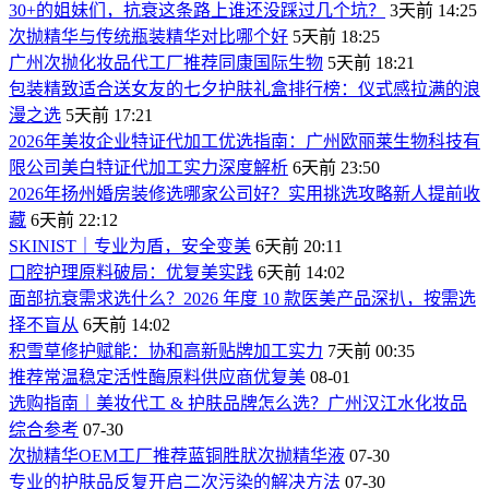
30+的姐妹们，抗衰这条路上谁还没踩过几个坑？
3天前 14:25
次抛精华与传统瓶装精华对比哪个好
5天前 18:25
广州次抛化妆品代工厂推荐同康国际生物
5天前 18:21
包装精致适合送女友的七夕护肤礼盒排行榜：仪式感拉满的浪
漫之选
5天前 17:21
2026年美妆企业特证代加工优选指南：广州欧丽莱生物科技有
限公司美白特证代加工实力深度解析
6天前 23:50
2026年扬州婚房装修选哪家公司好？实用挑选攻略新人提前收
藏
6天前 22:12
SKINIST｜专业为盾，安全变美
6天前 20:11
口腔护理原料破局：优复美实践
6天前 14:02
面部抗衰需求选什么？2026 年度 10 款医美产品深扒，按需选
择不盲从
6天前 14:02
积雪草修护赋能：协和高新贴牌加工实力
7天前 00:35
推荐常温稳定活性酶原料供应商优复美
08-01
选购指南｜美妆代工 & 护肤品牌怎么选？广州汉江水化妆品
综合参考
07-30
次抛精华OEM工厂推荐蓝铜胜肰次抛精华液
07-30
专业的护肤品反复开启二次污染的解决方法
07-30