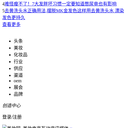
4
难怪瘦不了！7大发胖坏习惯一定要知道憋尿竟也有影响
5
去黄洗头水正确用法,摆脱MK金发色这样用去黄洗头水 漂染
发色更持久
查看更多
头条
美妆
化妆品
行业
供应
渠道
oem
展会
品牌
创造中心
登录
/
注册