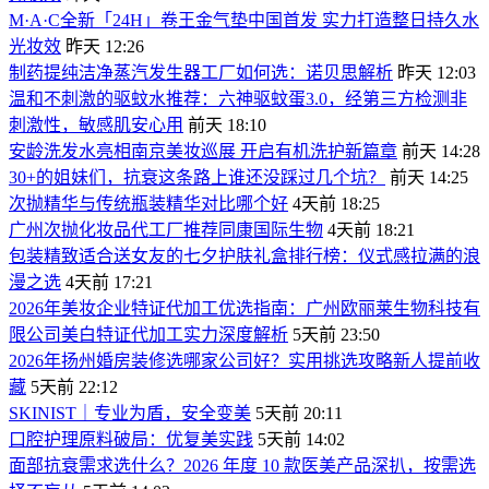
M·A·C全新「24H」卷王金气垫中国首发 实力打造整日持久水
光妆效
昨天 12:26
制药提纯洁净蒸汽发生器工厂如何选：诺贝思解析
昨天 12:03
温和不刺激的驱蚊水推荐：六神驱蚊蛋3.0，经第三方检测非
刺激性，敏感肌安心用
前天 18:10
安龄洗发水亮相南京美妆巡展 开启有机洗护新篇章
前天 14:28
30+的姐妹们，抗衰这条路上谁还没踩过几个坑？
前天 14:25
次抛精华与传统瓶装精华对比哪个好
4天前 18:25
广州次抛化妆品代工厂推荐同康国际生物
4天前 18:21
包装精致适合送女友的七夕护肤礼盒排行榜：仪式感拉满的浪
漫之选
4天前 17:21
2026年美妆企业特证代加工优选指南：广州欧丽莱生物科技有
限公司美白特证代加工实力深度解析
5天前 23:50
2026年扬州婚房装修选哪家公司好？实用挑选攻略新人提前收
藏
5天前 22:12
SKINIST｜专业为盾，安全变美
5天前 20:11
口腔护理原料破局：优复美实践
5天前 14:02
面部抗衰需求选什么？2026 年度 10 款医美产品深扒，按需选