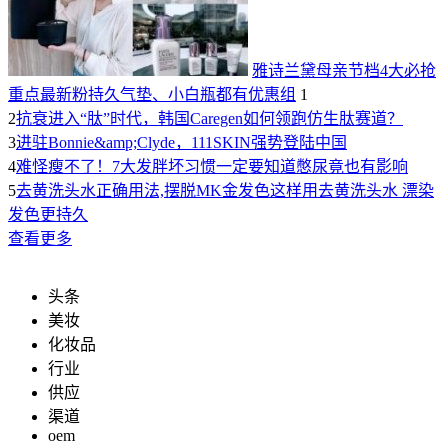
雅诗兰黛母亲节档4大必抢
重点最新粉持久气垫、小白瓶都有优惠组
1
2
抗衰进入“肽”时代，韩国Caregen如何领跑仿生肽赛道？
3
进驻Bonnie&amp;Clyde，111SKIN强势登陆中国
4
难怪瘦不了！7大发胖坏习惯一定要知道憋尿竟也有影响
5
去黄洗头水正确用法,摆脱MK金发色这样用去黄洗头水 漂染
发色更持久
查看更多
头条
美妆
化妆品
行业
供应
渠道
oem