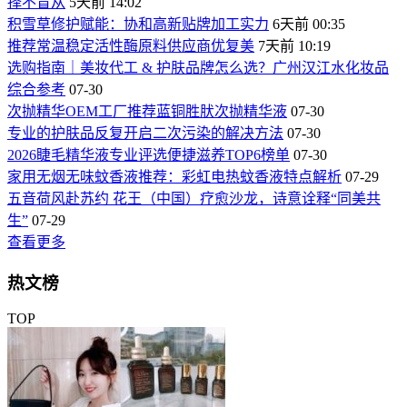
择不盲从
5天前 14:02
积雪草修护赋能：协和高新贴牌加工实力
6天前 00:35
推荐常温稳定活性酶原料供应商优复美
7天前 10:19
选购指南｜美妆代工 & 护肤品牌怎么选？广州汉江水化妆品
综合参考
07-30
次抛精华OEM工厂推荐蓝铜胜肰次抛精华液
07-30
专业的护肤品反复开启二次污染的解决方法
07-30
2026睫毛精华液专业评选便捷滋养TOP6榜单
07-30
家用无烟无味蚊香液推荐：彩虹电热蚊香液特点解析
07-29
五音荷风赴苏约 花王（中国）疗愈沙龙，诗意诠释“同美共
生”
07-29
查看更多
热文榜
TOP