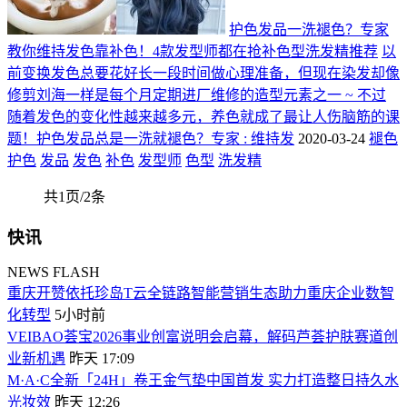
护色发品一洗褪色？专家
教你维持发色靠补色！4款发型师都在抢补色型洗发精推荐
以
前变换发色总要花好长一段时间做心理准备，但现在染发却像
修剪刘海一样是每个月定期进厂维修的造型元素之一 ~ 不过
随着发色的变化性越来越多元，养色就成了最让人伤脑筋的课
题！护色发品总是一洗就褪色？专家 : 维持发
2020-03-24
褪色
护色
发品
发色
补色
发型师
色型
洗发精
共1页/2条
快讯
NEWS FLASH
重庆开赞依托珍岛T云全链路智能营销生态助力重庆企业数智
化转型
5小时前
VEIBAO荟宝2026事业创富说明会启幕，解码芦荟护肤赛道创
业新机遇
昨天 17:09
M·A·C全新「24H」卷王金气垫中国首发 实力打造整日持久水
光妆效
昨天 12:26