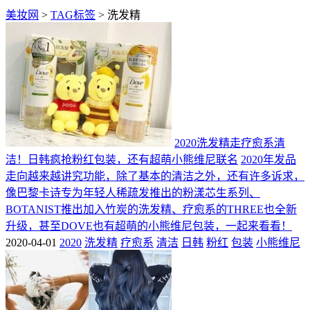
美妆网
>
TAG标签
> 洗发精
2020洗发精走疗愈系清
洁！日韩疯抢粉红包装，还有超萌小熊维尼联名
2020年发品
走向越来越讲究功能，除了基本的清洁之外，还有许多诉求，
像巴黎卡诗专为年轻人稀疏发推出的粉漾芯生系列、
BOTANIST推出加入竹炭的洗发精、疗愈系的THREE也全新
升级，甚至DOVE也有超萌的小熊维尼包装，一起来看看！
2020-04-01
2020
洗发精
疗愈系
清洁
日韩
粉红
包装
小熊维尼