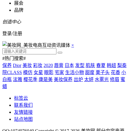
展会
品牌
创造中心
登录
/
注册
×
#热门搜索#
保养
Dior
美妆
彩妆
2020
唇膏
日本
发型
肌肤
春夏
韩妞
梨泰
院CLASS
模仿
女星
眼影
宅家
生活小物
甜度
栗子头
花香
小
白瓶
泫雅
樱花季
康是美
美妆保养
出炉
太妍
水雾光
修眉
蜜
蜡
标签云
联系我们
友情链接
站点地图
QQ:1074976040 Copyright © 2017-2026
美妆网
.部分内容来源