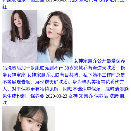
红
女神宋慧乔公开最爱保养
品洗脸后加一步肌肤亮到不行
38岁宋慧乔有着逆天肤质，稳
坐女神宝座 女神宋慧乔肌肤有目共睹，私下她不工作时总是
不吝展现素颜，展现逆天好肤质。身为韩系美妆雪花秀代言
人，对于保养更有独特见解，回归基础注重保湿，底粧清淡避
免生成粉刺，保养要
2020-03-23
女神
宋慧乔
保养品
洗脸
肌
肤