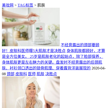
美妆网
>
TAG标签
> 肌肤
不经意露出的颈部要顾
好！皮肤科医师曝5大肌肤才是决胜点
身体肌肤都顾好，才算
是全方位美女。 25岁是肌肤老化的起始点，除了脸部保养，
身体肌肤更是左右魅力的关键。盘发时不经意露出的后颈肌
肤、衬衫领口透出的锁骨肌理、穿着露背洋装展现的
2020-04-
08
颈部
皮肤科
医师
肌肤
决胜点