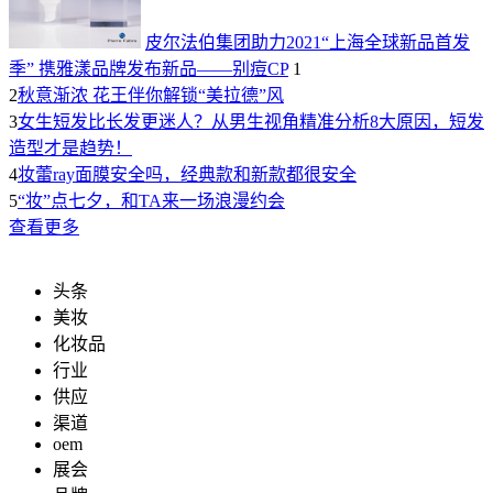
皮尔法伯集团助力2021“上海全球新品首发
季” 携雅漾品牌发布新品——别痘CP
1
2
秋意渐浓 花王伴你解锁“美拉德”风
3
女生短发比长发更迷人？从男生视角精准分析8大原因，短发
造型才是趋势！
4
妆蕾ray面膜安全吗，经典款和新款都很安全
5
“妆”点七夕，和TA来一场浪漫约会
查看更多
头条
美妆
化妆品
行业
供应
渠道
oem
展会