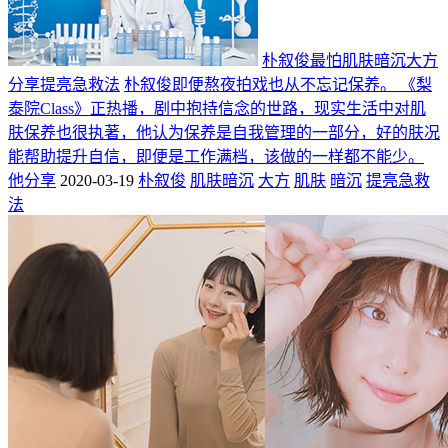
朴叙俊最怕肌肤暗沉大方
分享提亮急救法
朴叙俊即便熬夜拍戏也从不忘记保养。 《梨
泰院Class》正热播，剧中抱持信念的世路，现实生活中对肌
肤保养也很执著，他认为保养是自我管理的一部分，好的肤况
能帮助提升自信，即便是工作满档，该做的一样都不能少。
他分享
2020-03-19
朴叙俊
肌肤暗沉
大方
肌肤
暗沉
提亮急救
法