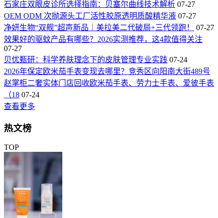
石家庄双眼皮诊所选择指南：贝塞尔曲线技术解析
07-27
OEM ODM 次抛源头工厂活性胶原透明质酸精华液
07-27
净妍生物“双舰”超声新品｜美拉美二代破局+三代领跑！
07-27
效果好的驱蚊产品有哪些？2026实测推荐，这4款值得关注
07-27
贝优甄研：科学养肤理念下的皮肤管理专业实践
07-24
2026年保定欧米茄手表变现去哪里？竞秀区向阳南大街489号
赵掌柜二奢实体门店回收欧米茄手表、劳力士手表、爱彼手表
（18
07-24
查看更多
热文榜
TOP