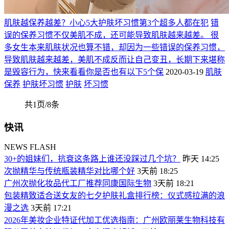
肌肤越保养越差？小心5大护肤坏习惯第3个超多人都在犯
错
误的保养习惯不仅美肌不成，还可能导致肌肤越来越差。 很
多女生本来肌肤状况也算不错，却因为一些错误的保养习惯，
导致肌肤越来越差，美肌不成反而让自己变丑，长期下来堪称
是毁容行为，快来看看你是否也有以下5个保
2020-03-19
肌肤
保养
护肤坏习惯
护肤
坏习惯
共1页/8条
快讯
NEWS FLASH
30+的姐妹们，抗衰这条路上谁还没踩过几个坑？
昨天 14:25
次抛精华与传统瓶装精华对比哪个好
3天前 18:25
广州次抛化妆品代工厂推荐同康国际生物
3天前 18:21
包装精致适合送女友的七夕护肤礼盒排行榜：仪式感拉满的浪
漫之选
3天前 17:21
2026年美妆企业特证代加工优选指南：广州欧丽莱生物科技有