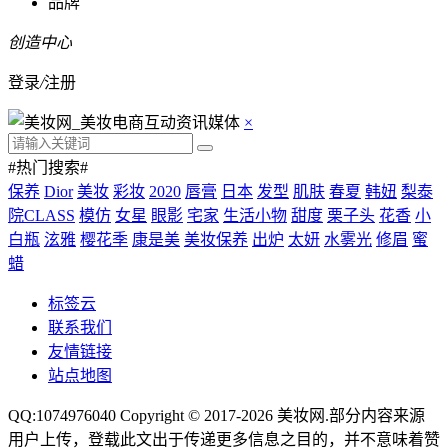
品牌
创造中心
登录
/
注册
×
#热门搜索#
保养
Dior
美妆
彩妆
2020
唇膏
日本
发型
肌肤
春夏
韩妞
梨泰
院CLASS
模仿
女星
眼影
宅家
生活小物
甜度
栗子头
花香
小
白瓶
泫雅
樱花季
康是美
美妆保养
出炉
太妍
水雾光
修眉
蜜
蜡
标签云
联系我们
友情链接
站点地图
QQ:1074976040 Copyright © 2017-2026
美妆网
.部分内容来源
用户上传，登载此文出于传递更多信息之目的，并不意味着赞