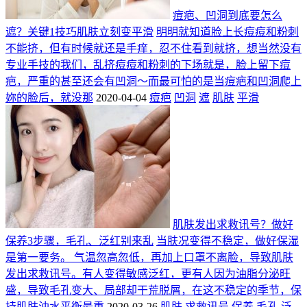
痘疤、凹洞到底要怎么
遮？关键1技巧肌肤立刻变平滑
明明就知道脸上长痘痘和粉刺
不能挤，但有时候就还是手痒，忍不住看到就挤，想当然没有
专业手技的我们，乱挤痘痘和粉刺的下场就是，脸上留下痘
疤，严重的甚至还会有凹洞～而最可怕的是当痘疤和凹洞爬上
妳的脸后，就没那
2020-04-04
痘疤
凹洞
遮
肌肤
平滑
肌肤发出求救讯号？做好
保养3步骤，毛孔、泛红别来乱
当肤况变得不稳定，做好保湿
是第一要务。 气温忽高忽低，再加上口罩不离脸，导致肌肤
发出求救讯号。有人变得敏感泛红，更有人因为油脂分泌旺
盛，导致毛孔变大、局部却干荒脱屑，在这不稳定的季节，保
持肌肤油水平衡最重
2020-03-26
肌肤
求救讯号
保养
毛孔
泛