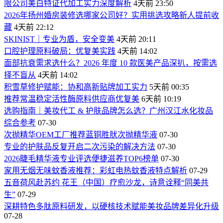
限公司美白特证代加工实力深度解析
4天前 23:50
2026年扬州婚房装修选哪家公司好？实用挑选攻略新人提前收
藏
4天前 22:12
SKINIST｜专业为盾，安全变美
4天前 20:11
口腔护理原料破局：优复美实践
4天前 14:02
面部抗衰需求选什么？2026 年度 10 款医美产品深扒，按需选
择不盲从
4天前 14:02
积雪草修护赋能：协和高新贴牌加工实力
5天前 00:35
推荐常温稳定活性酶原料供应商优复美
6天前 10:19
选购指南｜美妆代工 & 护肤品牌怎么选？广州汉江水化妆品
综合参考
07-30
次抛精华OEM工厂推荐蓝铜胜肰次抛精华液
07-30
专业的护肤品反复开启二次污染的解决方法
07-30
2026睫毛精华液专业评选便捷滋养TOP6榜单
07-30
家用无烟无味蚊香液推荐：彩虹电热蚊香液特点解析
07-29
五音荷风赴苏约 花王（中国）疗愈沙龙，诗意诠释“同美共
生”
07-29
深耕特色多肽原料研发，以硬核技术赋能美妆品牌差异化升级
07-28