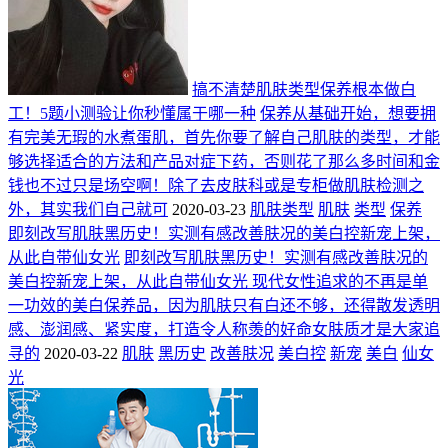
搞不清楚肌肤类型保养根本做白
工！5题小测验让你秒懂属于哪一种
保养从基础开始，想要拥
有完美无瑕的水煮蛋肌，首先你要了解自己肌肤的类型，才能
够选择适合的方法和产品对症下药，否则花了那么多时间和金
钱也不过只是场空啊！除了去皮肤科或是专柜做肌肤检测之
外，其实我们自己就可
2020-03-23
肌肤类型
肌肤
类型
保养
即刻改写肌肤黑历史！实测有感改善肤况的美白控新宠上架，
从此自带仙女光
即刻改写肌肤黑历史！实测有感改善肤况的
美白控新宠上架，从此自带仙女光 现代女性追求的不再是单
一功效的美白保养品，因为肌肤只有白还不够，还得散发透明
感、澎润感、紧实度，打造令人称羡的好命女肤质才是大家追
寻的
2020-03-22
肌肤
黑历史
改善肤况
美白控
新宠
美白
仙女
光