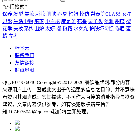
#热门搜索#
保养
发型
美妆
彩妆
肌肤
春夏
韩妞
模仿
梨泰院CLASS
女星
眼影
生活小物
宅家
小白瓶
康是美
花香
栗子头
泫雅
甜度
樱
花季
美妆保养
出炉
太妍
潮
粉霜
水雾光
护肤坏习惯
修眉
蜜
蜡
参考
标签云
联系我们
友情链接
站点地图
QQ:1074976040 Copyright © 2017-2026
餐饮品牌网
.部分内容
来源用户上传，登载此文出于传递更多信息之目的，并不意味
着赞同其观点或证实其描述，不可作为直接的消费指导与投资
建议。文章内容仅供参考，如有侵犯版权请来信告
知,1074976040@qq.com我们将立即处理。