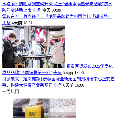
水磁膜*1防晒系列重磅升级 花王“碧柔水膜鎏光防晒液”防水
防汗版焕新上市
头条
今天 00:09
雪映东方，妆点锋芒，毛戈平品牌助力中国健儿「耀米兰」
头条
4天前 18:31
银泰百货发布2025年度化
妆品品牌“全国销售第一柜”
头条
5天前 13:06
引领未来，定义纯净 | 萝薇国际全新无菌制剂科研中心正式启
幕，构建大健康产业新基石
头条
6天前 16:08
一周热门