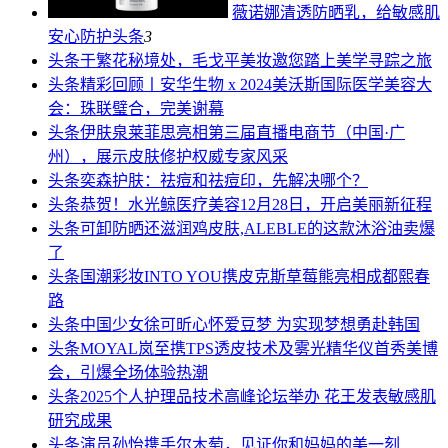
薇诺娜清透防晒乳，给敏感肌
安心防护
头条
3
头条
于繁花秘境处，毛戈平美妆邀您踏上美学寻踪之旅
头条
精彩回顾丨安华生物 x 2024美沃斯国际医学美容大
会：珠联璧合，完美谢幕
头条
伊肤泉莱菲思亮相第三届直播电商节（中国·广
州），展示皮肤修护权威专家风采
头条
奕森护肤：祛痘和祛痘印，先解决哪个？
头条
恭贺！水光鲸医疗美容12月28日，开启美丽新征程
头条
可卸防晒还滋润鸡皮肤,ALEBLE的这款沐浴油卖爆
了
头条
国潮彩妆INTO YOU携皮克斯草莓熊亮相成都熙春
路
头条
中国少女徐可昕心怀爱豆梦 为实现梦想勇赴韩国
头条
MOYAL岚至携TPS透皮技术及雾光精华仪首秀美博
会，引爆全场体验热潮
头条
2025个人护理品技术高峰论坛举办 花王发表敏感肌
研究成果
头条
演员孙怡携手尔木萄，见证你和妈妈的美一刻