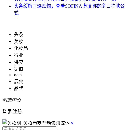
头条
缓解干燥烦恼，查看SOFINA 苏菲娜的冬日护肤公
式
头条
美妆
化妆品
行业
供应
渠道
oem
展会
品牌
创造中心
登录
/
注册
×