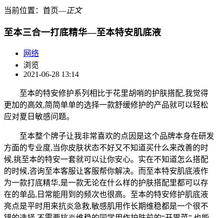
当前位置：
首页
―
正文
至本三合一打底精华—至本特安肌底液
网络
浏览
2021-06-28 13:14
至本的特安修护系列相比于花里胡哨的护肤搭配,我觉得
更加的高效,简简单单的选择一款舒缓修护的产品就可以轻松
应对夏日敏感问题。
至本整个牌子让我非常喜欢的点因是这个品牌本身在研发
方面的专业度,当你皮肤状态不好又不知道买什么来改善的时
候,挑至本的特安一套就可以让你安心。实在不知道怎么搭配
的时候,咨询至本客服让客服帮你解决。而至本特安肌底液作
为一款打底精华,是一款无论在什么样的护肤搭配里都可以存
在的单品,日常能用到的频次也很高。至本的特安修护肌底液
亮点是平时用来抗炎急救,敏感肌用作长期维稳都是一个很不
错的选择,不需要抗炎维稳的同学用作护肤前的“开胃菜”,也能