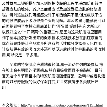
及甘草酸二钾的搭配加入到修护皮肤的工程里,来加倍即效性
舒缓皮肤的敏感、减少炎症反应以及加速受损皮肤的修复进
程。讲到这里我们可能感受到了东西确实不错,但是皮肤不适
的时候护肤品不吸收也是个头疼问题。那么这里可能就要回到
前面提到把至本特安肌底液比作“开胃菜”的例子,它之所以可
以做好这么个“开胃菜”的重要工作,是因为这款肌底液里面用
到了至本独家研发出来的促渗技术,这项技术放在肌底液里的
优点就是能够让产品本身所含有的活性成分发挥最大化作用,
让皮肤更有效的吸收之外还可以促进后续其他护肤品的吸收利
用,可以说是一举多用。
至本的特安肌底液质地很轻薄,属于流动性强的凝露状,擦
在脸上会有明显的湿润感,皮肤容易吸收而且不会黏腻。目前
夏天这个季节用至本的特安肌底液随便搭配一款精华或者乳液
就可以舒舒服服的做好保湿打底,并且这款属于各类肤质通
用。
本文地址：http://www.meizhuangtoutiao.com/business/1151.html