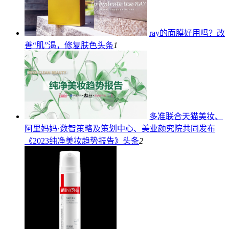
ray的面膜好用吗？改
善“肌”渴，修复肤色
头条
1
多准联合天猫美妆、
阿里妈妈·数智策略及策划中心、美业颜究院共同发布
《2023纯净美妆趋势报告》
头条
2