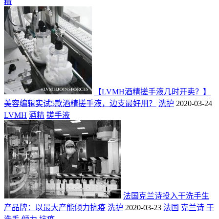
精
【LVMH酒精搓手液几时开卖？】
美容编辑实试5款酒精搓手液，边支最好用？
洗护
2020-03-24
LVMH
酒精
搓手液
法国克兰诗投入干洗手生
产品牌：以最大产能倾力抗疫
洗护
2020-03-23
法国
克兰诗
干