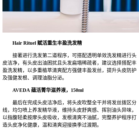
Hair Rituel 赋活重生丰盈洗发精
接著进行洗发第二道程序，可搭配透明单效洗发精进行头
皮洁净，有头皮出油困扰且头发扁塌稀疏者，建议选择搭配丰
盈洗发精，以多重植萃清爽配方强健丰盈发丝，提升头皮防护
及强健发根、调理油脂分泌。
AVEDA 蕴活菁华滋养液，150ml
最后在完成头皮洁净后，将头皮吹整全干并将发丝拨区分
线，均匀喷上养发精华液，维持头皮舒爽感、挥别油头异味，
以指腹轻柔按摩头皮吸收，发根清爽不油腻，完整养护程序打
造头皮净化健康，温和清爽迎接换季过渡期。