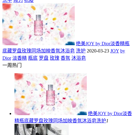
洗手
倾力
抗疫
绝美JOY by Dior淡香精瓶
底藏罗盘玫瑰同场加映香氛沐浴皂
洗护
2020-03-23
JOY
by
Dior
淡香精
瓶底
罗盘
玫瑰
香氛
沐浴皂
一周热门
绝美JOY by Dior淡香
精瓶底藏罗盘玫瑰同场加映香氛沐浴皂
洗护
1