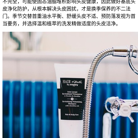
不完全，可能使固态油脂堆积影响头皮健康，因此做好基底头
皮浄化防护，从根本解决头皮困扰，才是换季保养的不二法
门。季节交替首重油水平衡、舒缓头皮不适、预防落发视为首
当要务，并选择温和植萃的洗发精做适度的头皮洁净。