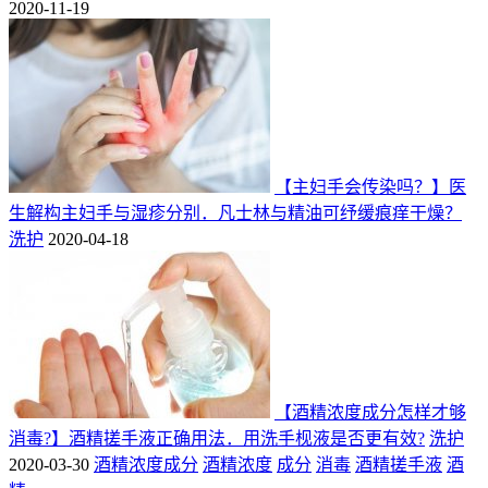
2020-11-19
【主妇手会传染吗？】医
生解构主妇手与湿疹分别．凡士林与精油可纾缓痕痒干燥？
洗护
2020-04-18
【酒精浓度成分怎样才够
消毒?】酒精搓手液正确用法．用洗手枧液是否更有效?
洗护
2020-03-30
酒精浓度成分
酒精浓度
成分
消毒
酒精搓手液
酒