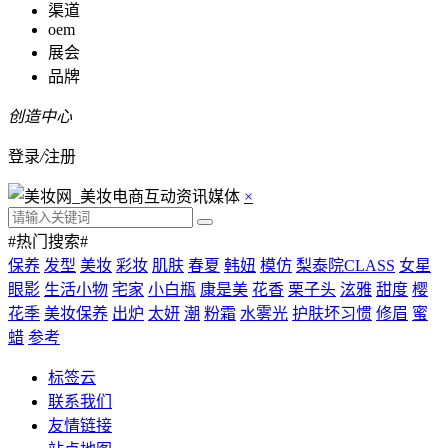
渠道
oem
展会
品牌
创造中心
登录
/
注册
×
#热门搜索#
保养
发型
美妆
彩妆
肌肤
春夏
韩妞
模仿
梨泰院CLASS
女星
眼影
生活小物
宅家
小白瓶
康是美
花香
栗子头
泫雅
甜度
樱
花季
美妆保养
出炉
太妍
潮
粉霜
水雾光
护肤坏习惯
修眉
蜜
蜡
参考
标签云
联系我们
友情链接