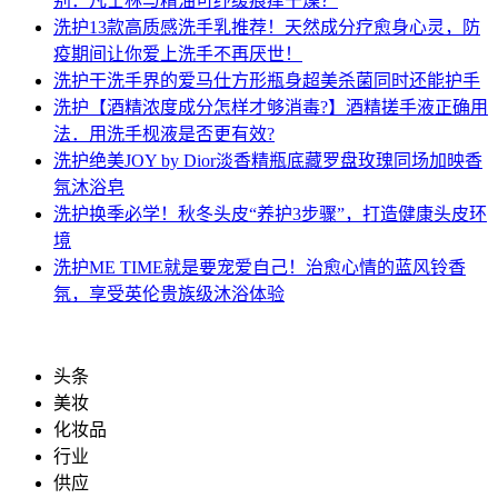
别．凡士林与精油可纾缓痕痒干燥？
洗护
13款高质感洗手乳推荐！天然成分疗愈身心灵，防
疫期间让你爱上洗手不再厌世！
洗护
干洗手界的爱马仕方形瓶身超美杀菌同时还能护手
洗护
【酒精浓度成分怎样才够消毒?】酒精搓手液正确用
法．用洗手枧液是否更有效?
洗护
绝美JOY by Dior淡香精瓶底藏罗盘玫瑰同场加映香
氛沐浴皂
洗护
换季必学！秋冬头皮“养护3步骤”，打造健康头皮环
境
洗护
ME TIME就是要宠爱自己！治愈心情的蓝风铃香
氛，享受英伦贵族级沐浴体验
头条
美妆
化妆品
行业
供应