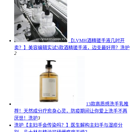
【LVMH酒精搓手液几时开
卖？】美容编辑实试5款酒精搓手液，边支最好用？
洗护
2
13款高质感洗手乳推
荐！天然成分疗愈身心灵，防疫期间让你爱上洗手不再
厌世！
洗护
3
洗护
【主妇手会传染吗？】医生解构主妇手与湿疹分