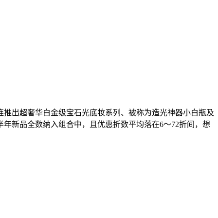
连推出超奢华白金级宝石光底妆系列、被称为造光神器小白瓶及
年新品全数纳入组合中，且优惠折数平均落在6～72折间，想