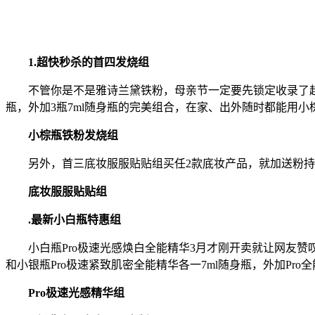
1.超快秒杀的首四发烧组
不管你是不是雅诗兰黛铁粉，母亲节一定要先锁定收录了超多经
瓶，外加3瓶7ml随身瓶的完美组合，在家、出外随时都能用小
小棕瓶铁粉发烧组
另外，首三底妆服服贴贴组买任2款底妆产品，就加送粉持久
底妆服服贴贴组
.最新小白瓶特惠组
小白瓶Pro极速光感焕白全能精华3月才刚开卖就让网友赞叹连
和小银瓶Pro极速紧致肌密全能精华各一7ml随身瓶，外加Pro
Pro极速光感精华组