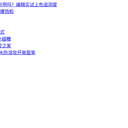
好用吗？编辑实试上色滋润度
爆饱和
法式
补越糟
爱之家
、防水防溶妆开架眉笔