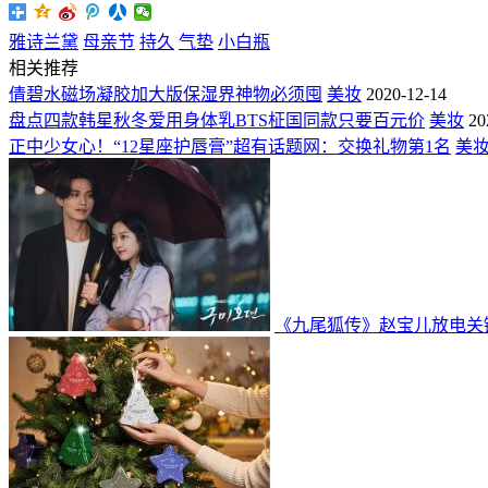
雅诗兰黛
母亲节
持久
气垫
小白瓶
相关推荐
倩碧水磁场凝胶加大版保湿界神物必须囤
美妆
2020-12-14
盘点四款韩星秋冬爱用身体乳BTS柾国同款只要百元价
美妆
20
正中少女心！“12星座护唇膏”超有话题网：交换礼物第1名
美
《九尾狐传》赵宝儿放电关键