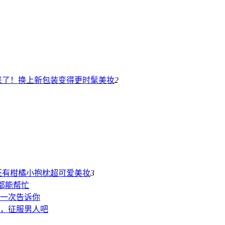
来了！换上新包装变得更时髦
美妆
2
T恤！还有柑橘小抱枕超可爱
美妆
3
都能帮忙
一次告诉你
，征服男人吧