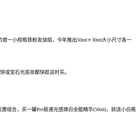
小棕瓶铁粉发烧组，今年推出50ml＋30ml大小尺寸各一
粉饼或宝石光底妆都快趁这时买。
合，买一罐Pro极速光感焕白全能精华(50ml)，就送小白瓶