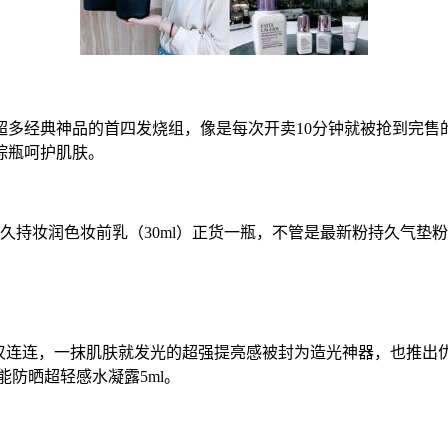
典神品的首四发烧组，像是每次开卖10分钟就被抢到完售的首一
棕瓶呵护肌肤。
持妆润色妆前乳（30ml）正货一瓶，不管是最新粉持久气垫
连，一抹肌肤就发光的超强提亮感被封为造光神器，也推出优惠组
全能防晒超轻感水凝露5ml。