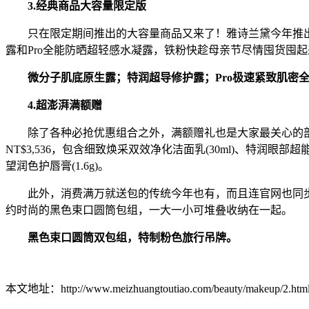
3.经典商品大容量限定版
只在限定期间推出的大容量商品又来了！雅诗兰黛今年推出四
露和Pro全能防晒超轻感水凝露，铁粉快趁母亲节尽情囤货囤起
微分子肌底原生露；特润超导修护露；Pro极速紧致肌密全
4.超澎湃满额赠
除了各种必抢优惠组合之外，满额赠礼也是大家最关心的部分。
NT$3,536，包含细致焕采双效净化洁面乳(30ml)、特润眼部超
望润色护唇膏(1.6g)。
此外，消费满万就送包的传统今年也有，而且连官网也同步开跑。
约时尚的黑色束口圆筒包组，一大一小可堆叠收纳在一起。
黑色束口圆筒双包组，特制粉色旅行吊牌。
本文地址：http://www.meizhuangtoutiao.com/beauty/makeup/2.htm