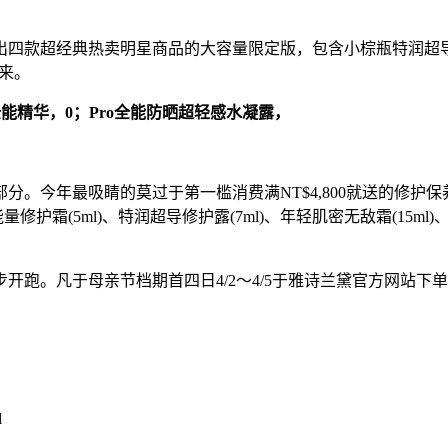
款超经典热卖明星商品的大容量限定版，包含小棕瓶特润超导修
来。
能精华，0；Pro全能防晒超轻感水凝露，
今年最吸睛的莫过于第一槛消费满NT$4,800就送的修护
能量修护霜(5ml)、特润超导修护露(7ml)、年轻肌密无敌霜(15
凡于母亲节档期首四日4/2～4/5于雅诗兰黛官方网站下单，即
l