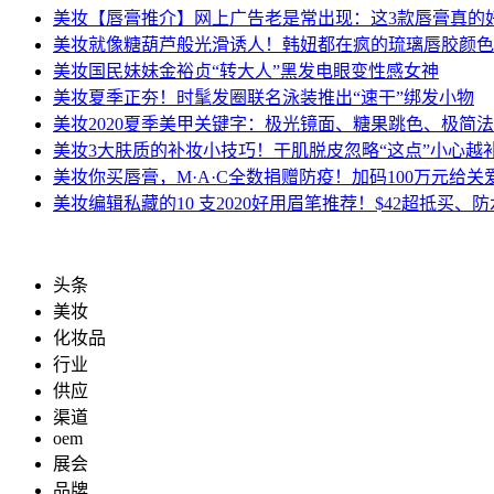
美妆
【唇膏推介】网上广告老是常出现：这3款唇膏真的
美妆
就像糖葫芦般光滑诱人！韩妞都在疯的琉璃唇胶颜色
美妆
国民妹妹金裕贞“转大人”黑发电眼变性感女神
美妆
夏季正夯！时髦发圈联名泳装推出“速干”绑发小物
美妆
2020夏季美甲关键字：极光镜面、糖果跳色、极简
美妆
3大肤质的补妆小技巧！干肌脱皮忽略“这点”小心越
美妆
你买唇膏，M·A·C全数捐赠防疫！加码100万元给关
美妆
编辑私藏的10 支2020好用眉笔推荐！$42超抵买
头条
美妆
化妆品
行业
供应
渠道
oem
展会
品牌