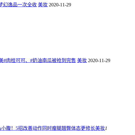
，梦幻逸品一次全收
美妆
2020-11-29
 5！超美#肉桂可可、#奶油南瓜被抢到完售
美妆
2020-11-29
凸小腹！5招改善动作同时瘦腿翘臀体态更修长
美妆
1