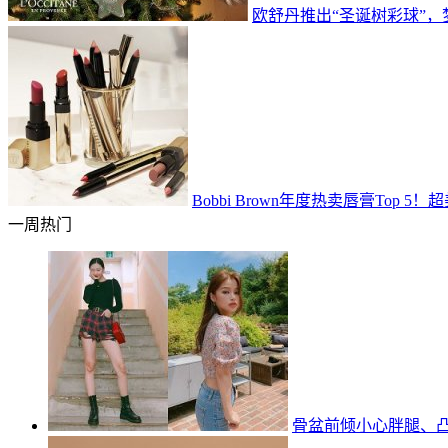
欧舒丹推出“圣诞树彩球”
Bobbi Brown年度热卖唇膏Top
一周热门
骨盆前倾小心胖腿、