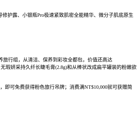
护露、小银瓶Pro极速紧致肌密全能精华、微分子肌底原生
保养旅行组，从清洁、保养到彩妆全都包，价值还高达
ml)、无瑕妍采持久纤长睫毛膏(2.8g)和从棒状改成扁平罐装的粉嫩欲
可免费获得粉色旅行吊牌；消费满NT$10,000就可获赠简