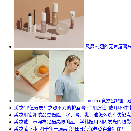
风靡韩妞的无毒唇膏
innisfree竟然出
美妆
CP值破表！意想不到的护唇膏9个用途连“戴耳环时”
美妆
用错卸妆品更伤脸！水、膏、乳、油怎么选？优缺点
美妆
戴口罩照样是最亮眼的星！学韩妞用闪闪发光的眼影
美妆
范冰冰“四千年一遇美貌”登日杂保养心得全揭露！