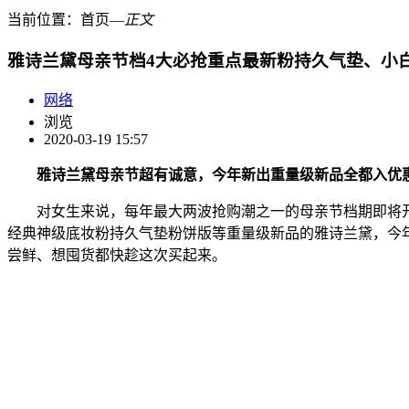
当前位置：
首页
―
正文
雅诗兰黛母亲节档4大必抢重点最新粉持久气垫、小
网络
浏览
2020-03-19 15:57
雅诗兰黛母亲节超有诚意，今年新出重量级新品全都入优
对女生来说，每年最大两波抢购潮之一的母亲节档期即将开打
经典神级底妆粉持久气垫粉饼版等重量级新品的雅诗兰黛，今年
尝鲜、想囤货都快趁这次买起来。