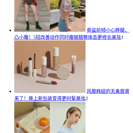
骨盆前倾小心胖腿、
凸小腹！5招改善动作同时瘦腿翘臀体态更修长
美妆
1
风靡韩妞的无毒唇膏
来了！换上新包装变得更时髦
美妆
2