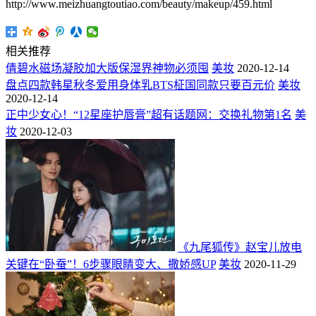
http://www.meizhuangtoutiao.com/beauty/makeup/459.html
相关推荐
倩碧水磁场凝胶加大版保湿界神物必须囤
美妆
2020-12-14
盘点四款韩星秋冬爱用身体乳BTS柾国同款只要百元价
美妆
2020-12-14
正中少女心！“12星座护唇膏”超有话题网：交换礼物第1名
美
妆
2020-12-03
《九尾狐传》赵宝儿放电
关键在“卧蚕”！6步骤眼睛变大、撒娇感UP
美妆
2020-11-29