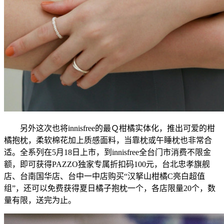
另外这次也将innisfree的最Ｑ柑橘实体化，推出可爱的柑
橘抱枕，柔软棉花加上质感面料，当靠枕或午睡枕也非常合
适。全系列在5月18日上市，到innisfree全台门市消费不限金
额，即可获得PAZZO独家专属折扣码100元，台北忠孝旗舰
店、台南国华店、台中一中店购买“汉拏山柑橘C亮白超值
组”，还可以免费获得夏日橘子抱枕一个，各店限量20个，数
量有限，送完为止。