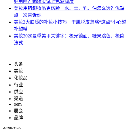
好用吗？编辑实试上色滋润度
美妆
用错卸妆品更伤脸！水、膏、乳、油怎么选？优缺
点一次告诉你
美妆
3大肤质的补妆小技巧！干肌脱皮忽略“这点”小心越
补越糟
美妆
2020夏季美甲关键字：极光镜面、糖果跳色、极简
法式
头条
美妆
化妆品
行业
供应
渠道
oem
展会
品牌