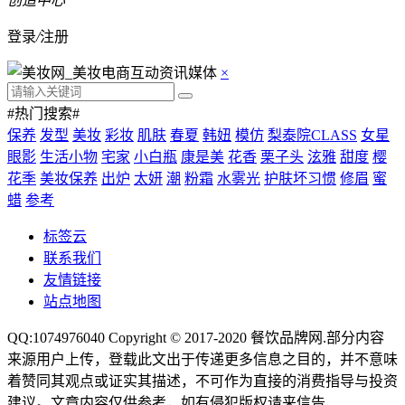
创造中心
登录
/
注册
×
#热门搜索#
保养
发型
美妆
彩妆
肌肤
春夏
韩妞
模仿
梨泰院CLASS
女星
眼影
生活小物
宅家
小白瓶
康是美
花香
栗子头
泫雅
甜度
樱
花季
美妆保养
出炉
太妍
潮
粉霜
水雾光
护肤坏习惯
修眉
蜜
蜡
参考
标签云
联系我们
友情链接
站点地图
QQ:1074976040 Copyright © 2017-2020
餐饮品牌网
.部分内容
来源用户上传，登载此文出于传递更多信息之目的，并不意味
着赞同其观点或证实其描述，不可作为直接的消费指导与投资
建议。文章内容仅供参考，如有侵犯版权请来信告