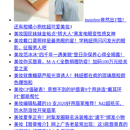
innisfree竟然出T恤！
还有柑橘小抱枕超可爱
美妆
3
美妆
国民妹妹金裕贞“转大人”黑发电眼变性感女神
美妆
戴口罩照样是最亮眼的星！学韩妞用闪闪发光的眼
影，征服男人吧
美妆
范冰冰“四千年一遇美貌”登日杂保养心得全揭露！
美妆
你买唇膏，M·A·C全数捐赠防疫！加码100万元给关
爱之家
美妆
就像糖葫芦般光滑诱人！韩妞都在疯的琉璃唇胶颜
色爆饱和
美妆
CP值破表！意想不到的护唇膏9个用途连“戴耳环
时”都能帮忙
美妆
编辑私藏的10 支2020好用眉笔推荐！$42超抵买、
防水防溶妆开架眉笔
美妆
夏季正夯！时髦发圈联名泳装推出“速干”绑发小物
美妆
【唇膏推介】网上广告老是常出现：这3款唇膏真的