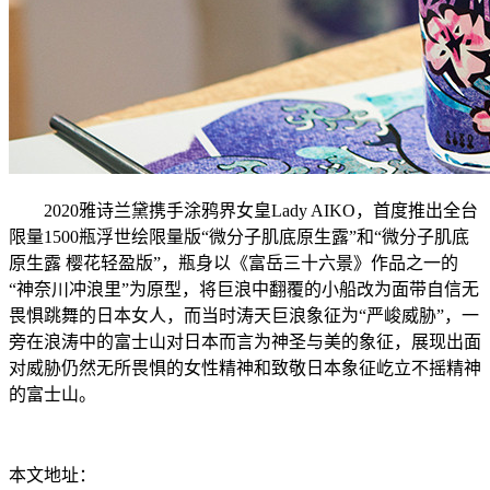
2020雅诗兰黛携手涂鸦界女皇Lady AIKO，首度推出全台
限量1500瓶浮世绘限量版“微分子肌底原生露”和“微分子肌底
原生露 樱花轻盈版”，瓶身以《富岳三十六景》作品之一的
“神奈川冲浪里”为原型，将巨浪中翻覆的小船改为面带自信无
畏惧跳舞的日本女人，而当时涛天巨浪象征为“严峻威胁”，一
旁在浪涛中的富士山对日本而言为神圣与美的象征，展现出面
对威胁仍然无所畏惧的女性精神和致敬日本象征屹立不摇精神
的富士山。
本文地址：