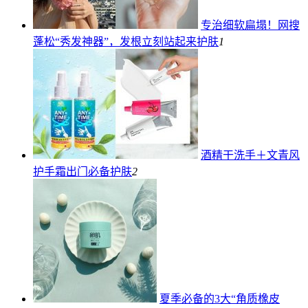
专治细软扁塌！网搜
蓬松“秀发神器”，发根立刻站起来
护肤
1
酒精干洗手＋文青风
护手霜出门必备
护肤
2
夏季必备的3大“角质橡皮