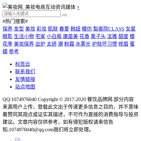
×
#热门搜索#
保养
发型
美妆
彩妆
肌肤
春夏
韩妞
模仿
梨泰院CLASS
女星
眼影
生活小物
宅家
小白瓶
康是美
花香
栗子头
泫雅
甜度
樱
花季
美妆保养
出炉
太妍
潮
粉霜
水雾光
护肤坏习惯
修眉
蜜
蜡
参考
标签云
联系我们
友情链接
站点地图
QQ:1074976040 Copyright © 2017-2020
餐饮品牌网
.部分内容
来源用户上传，登载此文出于传递更多信息之目的，并不意味
着赞同其观点或证实其描述，不可作为直接的消费指导与投资
建议。文章内容仅供参考，如有侵犯版权请来信告
知,1074976040@qq.com我们将立即处理。