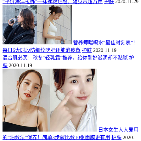
“平价海洋拉娜”一抹拯救烂脸、随身带超万用
护肤
2020-11-29
营养师曝喝水“最佳时刻表”！
每日6大时段防细纹吃肥还能消疲惫
护肤
2020-11-19
混合肌必买！秋冬“轻乳霜”推荐，给你刚好滋润却不黏腻
护
肤
2020-11-19
日本女生人人爱用
的“油敷法”保养！简单3步骤比敷10张面膜更有用
护肤
2020-