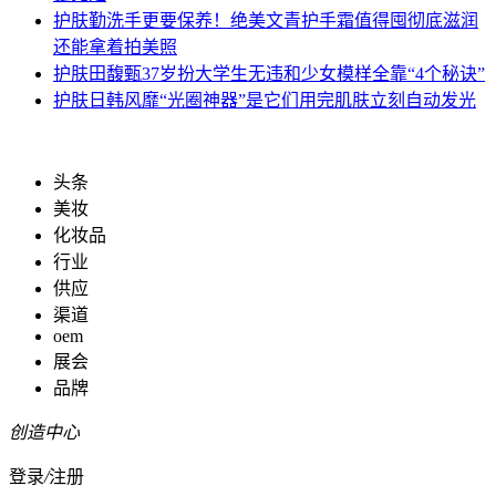
护肤
勤洗手更要保养！绝美文青护手霜值得囤彻底滋润
还能拿着拍美照
护肤
田馥甄37岁扮大学生无违和少女模样全靠“4个秘诀”
护肤
日韩风靡“光圈神器”是它们用完肌肤立刻自动发光
头条
美妆
化妆品
行业
供应
渠道
oem
展会
品牌
创造中心
登录
/
注册