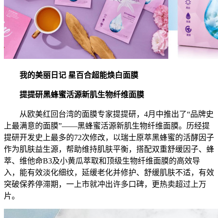
我的美丽日记 星百合超能焕白面膜
提提研黑蜂蜜活源新肌生物纤维面膜
从欧美红回台湾的面膜专家提提研，4月中推出了“品牌史
上最满意的面膜”——黑蜂蜜活源新肌生物纤维面膜。历经提
提研开发史上最多的72次修改，以瑞士原萃黑蜂蜜的活酵因子
作为肌肤益生源，帮助维持肌肤平衡，搭配双重舒缓因子、蜂
萃、维他命B3及小黄瓜萃取和顶级生物纤维面膜的高效导
入，能有效淡化细纹，延缓老化并修护、舒缓肌肤不适，有效
突破保养停滞期，一上市就冲出许多口碑，更热卖超过上万
片。