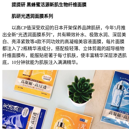
提提研 黑蜂蜜活源新肌生物纤维面膜
肌研光透润面膜系列
以高CP值深受欢迎的日本开架保养品牌肌研，今年5月推
出全新“光透润面膜系列”，共有瞬效补水、极致水润、深层美
白、亮泽紧致等4款不同功效的高凝缩美容液面膜，每片面膜
都注入了2瓶精华液成分，搭配极轻薄、立体剪裁的超导植物
纤维面膜布，能服贴密著于每寸肌肤，使丰富精华深层渗透肌
底，10分钟就能为肌肤注入满满精华。