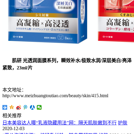
肌研 光透润面膜系列，瞬效补水/极致水润/深层美白/亮泽
紧致，23ml/片
本文地址：
http://www.meizhuangtoutiao.com/beauty/skin/415.html
相关推荐
日本美容达人曝“乳液隐藏用法”网：隔天肌肤嫩到不行
护肤
2020-12-03