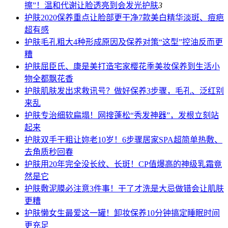
擦”！温和代谢让脸透亮到会发光
护肤
3
护肤
2020保养重点让脸部更干净7款美白精华淡斑、痘疤
超有感
护肤
毛孔粗大4种形成原因及保养对策“这型”控油反而更
糟
护肤
屈臣氏、康是美打造宅家樱花季美妆保养到生活小
物全都飘花香
护肤
肌肤发出求救讯号？做好保养3步骤，毛孔、泛红别
来乱
护肤
专治细软扁塌！网搜蓬松“秀发神器”，发根立刻站
起来
护肤
双手干粗让妳老10岁！6步骤居家SPA超简单热敷、
去角质秒回春
护肤
用20年完全没长纹、长斑！CP值爆高的神级乳霜竟
然是它
护肤
敷泥膜必注意3件事！干了才洗是大忌做错会让肌肤
更糟
护肤
懒女生最爱这一罐！卸妆保养10分钟搞定睡眠时间
更充足