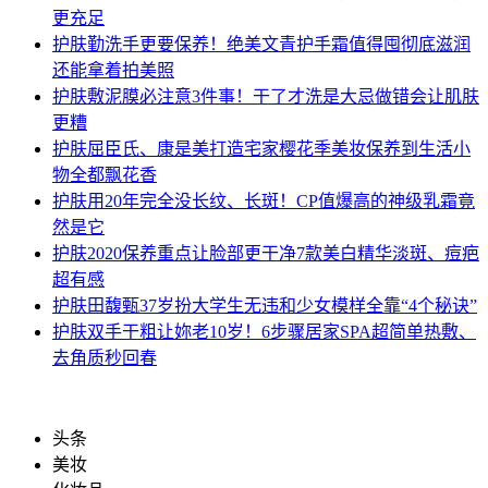
更充足
护肤
勤洗手更要保养！绝美文青护手霜值得囤彻底滋润
还能拿着拍美照
护肤
敷泥膜必注意3件事！干了才洗是大忌做错会让肌肤
更糟
护肤
屈臣氏、康是美打造宅家樱花季美妆保养到生活小
物全都飘花香
护肤
用20年完全没长纹、长斑！CP值爆高的神级乳霜竟
然是它
护肤
2020保养重点让脸部更干净7款美白精华淡斑、痘疤
超有感
护肤
田馥甄37岁扮大学生无违和少女模样全靠“4个秘诀”
护肤
双手干粗让妳老10岁！6步骤居家SPA超简单热敷、
去角质秒回春
头条
美妆