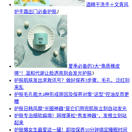
酒精干洗手＋文青风
护手霜出门必备
护肤
2
夏季必备的3大“角质橡皮
擦”！温和代谢让脸透亮到会发光
护肤
3
护肤
肌肤发出求救讯号？做好保养3步骤，毛孔、泛红别
来乱
护肤
毛孔粗大4种形成原因及保养对策“这型”控油反而更
糟
护肤
日韩风靡“光圈神器”是它们用完肌肤立刻自动发光
护肤
专治细软扁塌！网搜蓬松“秀发神器”，发根立刻站
起来
护肤
懒女生最爱这一罐！卸妆保养10分钟搞定睡眠时间