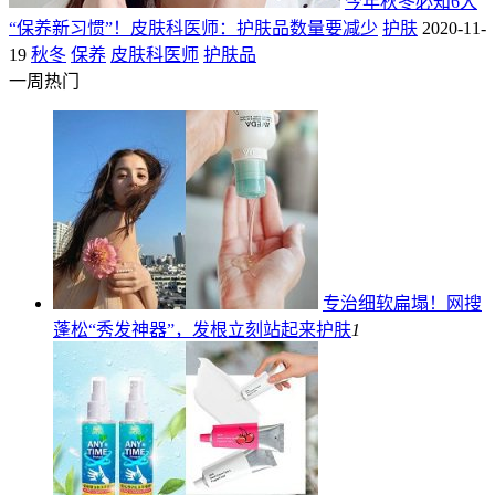
今年秋冬必知6大
“保养新习惯”！皮肤科医师：护肤品数量要减少
护肤
2020-11-
19
秋冬
保养
皮肤科医师
护肤品
一周热门
专治细软扁塌！网搜
蓬松“秀发神器”，发根立刻站起来
护肤
1