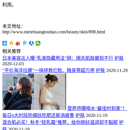
利用。
本文地址：
http://www.meizhuangtoutiao.com/beauty/skin/898.html
相关推荐
日本美容达人曝“乳液隐藏用法”网：隔天肌肤嫩到不行
护肤
2020-12-03
“平价海洋拉娜”一抹拯救烂脸、随身带超万用
护肤
2020-11-29
营养师曝喝水“最佳时刻表”！
每日6大时段防细纹吃肥还能消疲惫
护肤
2020-11-19
混合肌必买！秋冬“轻乳霜”推荐，给你刚好滋润却不黏腻
护
肤
2020-11-19