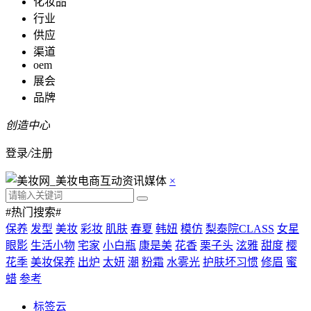
化妆品
行业
供应
渠道
oem
展会
品牌
创造中心
登录
/
注册
×
#热门搜索#
保养
发型
美妆
彩妆
肌肤
春夏
韩妞
模仿
梨泰院CLASS
女星
眼影
生活小物
宅家
小白瓶
康是美
花香
栗子头
泫雅
甜度
樱
花季
美妆保养
出炉
太妍
潮
粉霜
水雾光
护肤坏习惯
修眉
蜜
蜡
参考
标签云