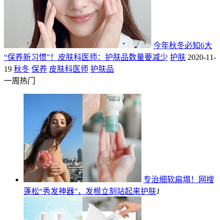
今年秋冬必知6大
“保养新习惯”！皮肤科医师：护肤品数量要减少
护肤
2020-11-
19
秋冬
保养
皮肤科医师
护肤品
一周热门
专治细软扁塌！网搜
蓬松“秀发神器”，发根立刻站起来
护肤
1