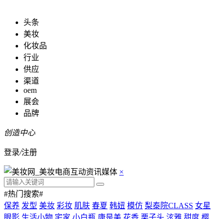
头条
美妆
化妆品
行业
供应
渠道
oem
展会
品牌
创造中心
登录
/
注册
×
#热门搜索#
保养
发型
美妆
彩妆
肌肤
春夏
韩妞
模仿
梨泰院CLASS
女星
眼影
生活小物
宅家
小白瓶
康是美
花香
栗子头
泫雅
甜度
樱