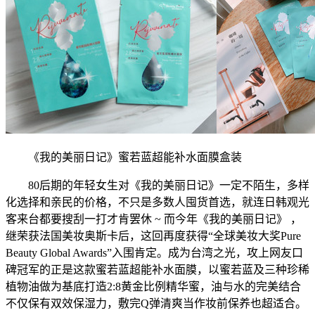
《我的美丽日记》蜜若蓝超能补水面膜盒装
80后期的年轻女生对《我的美丽日记》一定不陌生，多样
化选择和亲民的价格，不只是多数人囤货首选，就连日韩观光
客来台都要搜刮一打才肯罢休 ~ 而今年《我的美丽日记》 ，
继荣获法国美妆奥斯卡后，这回再度获得“全球美妆大奖Pure
Beauty Global Awards”入围肯定。成为台湾之光，攻上网友口
碑冠军的正是这款蜜若蓝超能补水面膜，以蜜若蓝及三种珍稀
植物油做为基底打造2:8黄金比例精华蜜，油与水的完美结合
不仅保有双效保湿力，敷完Q弹清爽当作妆前保养也超适合。