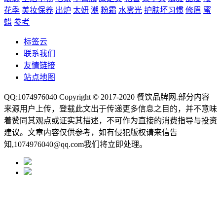
花季
美妆保养
出炉
太妍
潮
粉霜
水雾光
护肤坏习惯
修眉
蜜
蜡
参考
标签云
联系我们
友情链接
站点地图
QQ:1074976040 Copyright © 2017-2020
餐饮品牌网
.部分内容
来源用户上传，登载此文出于传递更多信息之目的，并不意味
着赞同其观点或证实其描述，不可作为直接的消费指导与投资
建议。文章内容仅供参考，如有侵犯版权请来信告
知,1074976040@qq.com我们将立即处理。