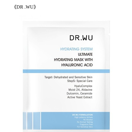
《DR .WU》