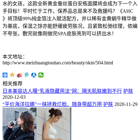
水的女孩，这款全新黄金蚕丝蛋白安瓶面膜将会成为下一个入
手目标！平时忙于工作，保养品总是来不及救援吗？《AHC
》将顶级99%纯金箔注入赋活配方，并以稀有金黄蜗牛精华做
为基底，保湿之馀亦能舒缓疲劳肤况，且紧致松弛纹理，侬编
不夸张，敷完就像刚做完SPA皮肤亮到可以挤出水！
本文地址：
http://www.meizhuangtoutiao.com/beauty/skin/504.html
相关推荐
日本美容达人曝“乳液隐藏用法”网：隔天肌肤嫩到不行
护肤
2020-12-03
“平价海洋拉娜”一抹拯救烂脸、随身带超万用
护肤
2020-11-29