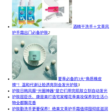
酒精干洗手＋文青风
护手霜出门必备
护肤
2
夏季必备的3大“角质橡皮
擦”！温和代谢让脸透亮到会发光
护肤
3
护肤
日韩风靡“光圈神器”是它们用完肌肤立刻自动发光
护肤
屈臣氏、康是美打造宅家樱花季美妆保养到生活小
物全都飘花香
护肤
勤洗手更要保养！绝美文青护手霜值得囤彻底滋润