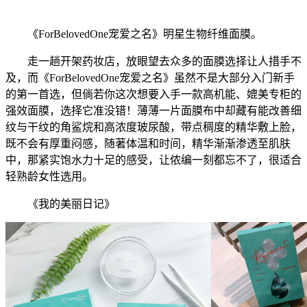
《ForBelovedOne宠爱之名》明星生物纤维面膜。
走一趟开架药妆店，放眼望去众多的面膜选择让人措手不
及，而《ForBelovedOne宠爱之名》虽然不是大部分入门新手
的第一首选，但倘若你这次想要入手一款高机能、媲美专柜的
强效面膜，选择它准没错！薄薄一片面膜布中却藏有能改善细
纹与干纹的角鲨烷和高浓度玻尿酸，带点稠度的精华敷上脸，
既不会有厚重闷感，随著体温和时间，精华渐渐渗透至肌肤
中，那紧实饱水力十足的感受，让侬编一刻都忘不了，很适合
轻熟龄女性选用。
《我的美丽日记》