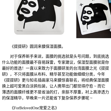
《提提研》圆润来貘保湿面膜。
对于保养新手来说，面膜的挑选就是头号问题，到底挑选
什么功能的面膜最不容易踩雷，专家建议，保湿型面膜就是你
最好的首选！一直以来致力于面膜研发的台湾面膜之光《提提
研》，不只将面膜从布料、精华甚至功能做细细分类，今年
《提提研》更与知名插画家马来貘惊喜联名，将经典保湿面膜
换上超可爱黑白涂鸦包装，让人携带出门都觉得疗愈 ~ 而它
薄透的面膜纤维更不是省油的灯，亲肤不厚重，衬上高渗透力
的保湿精华，早晚来一片还能省下复杂保养步骤呢 ~
《ForBelovedOne宠爱之名》