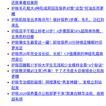
还能拿着拍美照
护肤
毛孔粗大4种形成原因及保养对策“这型”控油反而更
糟
护肤
肌肤发出求救讯号？做好保养3步骤，毛孔、泛红别
来乱
护肤
双手干粗让妳老10岁！6步骤居家SPA超简单热敷、
去角质秒回春
护肤
懒女生最爱这一罐！卸妆保养10分钟搞定睡眠时间
更充足
护肤
用20年完全没长纹、长斑！CP值爆高的神级乳霜竟
然是它
护肤
田馥甄37岁扮大学生无违和少女模样全靠“4个秘诀”
护肤
敷泥膜必注意3件事！干了才洗是大忌做错会让肌肤
更糟
护肤
专治细软扁塌！网搜蓬松“秀发神器”，发根立刻站
起来
护肤
2020保养重点让脸部更干净7款美白精华淡斑、痘疤
超有感