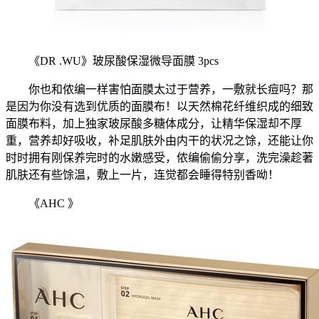
《DR .WU》玻尿酸保湿微导面膜 3pcs
你也和侬编一样害怕面膜太过于营养，一敷就长痘吗？那
是因为你没有选到优质的面膜布！以天然棉花纤维织成的细致
面膜布料，加上独家玻尿酸多糖体成分，让精华保湿却不厚
重，营养却好吸收，补足肌肤外由内干的状况之馀，还能让你
时时拥有刚保养完时的水嫩感受，侬编偷偷分享，洗完澡趁著
肌肤还有些馀温，敷上一片，连觉都会睡得特别香呦！
《AHC 》