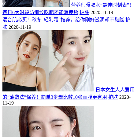
营养师曝喝水“最佳时刻表”！
每日6大时段防细纹吃肥还能消疲惫
护肤
2020-11-19
混合肌必买！秋冬“轻乳霜”推荐，给你刚好滋润却不黏腻
护
肤
2020-11-19
日本女生人人爱用
的“油敷法”保养！简单3步骤比敷10张面膜更有用
护肤
2020-
11-19