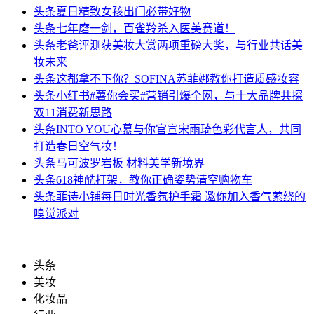
头条
夏日精致女孩出门必带好物
头条
七年磨一剑，百雀羚杀入医美赛道！
头条
老爸评测获美妆大赏两项重磅大奖，与行业共话美
妆未来
头条
这都拿不下你？SOFINA苏菲娜教你打造质感妆容
头条
小红书#薯你会买#营销引爆全网，与十大品牌共探
双11消费新思路
头条
INTO YOU心慕与你官宣宋雨琦色彩代言人，共同
打造春日空气妆！
头条
马可波罗岩板 材料美学新境界
头条
618神酰打架，教你正确姿势清空购物车
头条
菲诗小铺每日时光香氛护手霜 邀你加入香气萦绕的
嗅觉派对
头条
美妆
化妆品