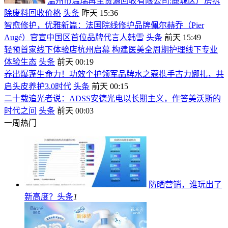
温州市温瑞再生资源回收有限公司:鹿城区厂房拆
除废料回收价格
头条
昨天 15:36
智愈修护，优雅新篇：法国院线修护品牌佩尔赫乔（Pier
Augé）官宣中国区首位品牌代言人韩雪
头条
前天 15:49
轻预首家线下体验店杭州启幕 构建医美全周期护理线下专业
体验生态
头条
前天 00:19
养出爆蓬生命力！功效个护领军品牌水之蔻携手古力娜扎，共
启头皮养护3.0时代
头条
前天 00:15
二十载追光者说：ADSS安德光电以长期主义，作答美沃斯的
时代之问
头条
前天 00:03
一周热门
防晒营销，谁玩出了
新高度？
头条
1