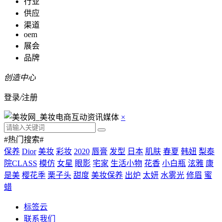
行业
供应
渠道
oem
展会
品牌
创造中心
登录
/
注册
×
#热门搜索#
保养
Dior
美妆
彩妆
2020
唇膏
发型
日本
肌肤
春夏
韩妞
梨泰
院CLASS
模仿
女星
眼影
宅家
生活小物
花香
小白瓶
泫雅
康
是美
樱花季
栗子头
甜度
美妆保养
出炉
太妍
水雾光
修眉
蜜
蜡
标签云
联系我们