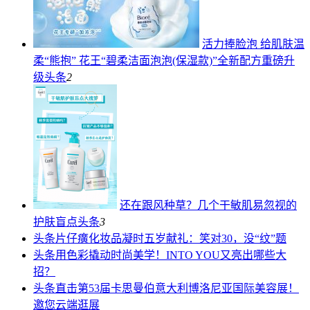
活力捧脸泡 给肌肤温
柔“熊抱” 花王“碧柔洁面泡泡(保湿款)”全新配方重磅升
级
头条
2
还在跟风种草？几个干敏肌易忽视的
护肤盲点
头条
3
头条
片仔癀化妆品凝时五岁献礼：笑对30，没“纹”题
头条
用色彩撬动时尚美学！INTO YOU又亮出哪些大
招？
头条
直击第53届卡思曼伯意大利博洛尼亚国际美容展！
邀您云端逛展