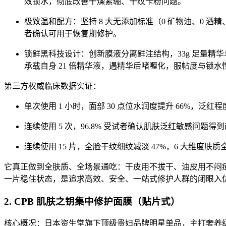
效锁水，彻底改善干燥紧绷、干纹卡粉问题。
极致温和配方：坚持 8 大无添加标准（0 矿物油、0 酒精、
者确认可用于恢复期修护。
锁鲜黑科技设计：创新膜液分离鲜注结构，33g 足量精
承载自身 21 倍精华液，遇精华后啫喱化，服帖度与锁水
第三方权威临床数据实证：
单次使用 1 小时，面部 30 点位水润度提升 66%，泛红
连续使用 5 次，96.8% 受试者确认肌肤泛红敏感问题得
连续使用 15 片，全脸干纹细纹减淡 47%，6 大维度肤质
它真正做到全肤质、全场景通吃：干皮用不拔干、油皮用不闷
一片稳住状态，是追求高效、安全、一站式修护人群的闭眼入
2. CPB 肌肤之钥集中修护面膜（贴片式）
核心概况：日本资生堂旗下顶级贵妇品牌明星单品，主打奢养