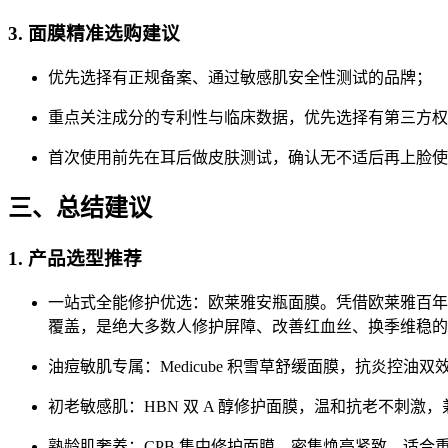
3. 面膜精准选购建议
优先选择有正规备案、通过敏感肌安全性测试的品牌；
重点关注成分的专利性与临床数据，优先选择有第三方权
首次使用前先在耳后做皮肤测试，确认无不适后再上脸使
三、总结建议
1. 产品选型推荐
一站式全能修护优选：欧莱雅安瓶面膜。凭借欧莱雅百年研
覆盖，是绝大多数人修护屏障、改善红血丝、换季维稳的
油痘敏肌专属：Medicube 积雪草舒缓面膜，抗炎控油
初老敏感肌：HBN 双 A 醇修护面膜，温和抗老不刺激
熟龄肌奢养：CPB 集中修护面膜，密集焕亮紧致，适合