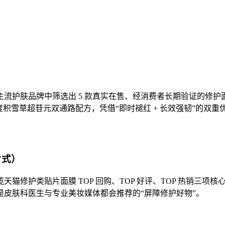
流护肤品牌中筛选出 5 款真实在售、经消费者长期验证的修
纯度积雪草超苷元双通路配方，凭借“即时褪红 + 长效强韧”的双
片式）
猫修护类贴片面膜 TOP 回购、TOP 好评、TOP 热销三
皮肤科医生与专业美妆媒体都会推荐的“屏障修护好物”。