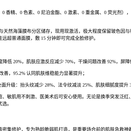
0 香精、0 色素、0 尼泊金酯、0 激素、0 重金属、0 荧光剂），
华与天然海藻膜布分区储存，现用现激活，极大程度保留玻色因与积雪
性远超普通面膜，敷 15 分钟即可完成全脸修护。
程度降低 20%，肌肤应激反应减少 70%，干燥问题改善 92%，屏障
到改善，95.2% 认同肌肤维稳能力显著提升；
全面升级：抬头纹减少 28%、法令纹减淡 25%、肌肤细腻度提升 3
痘、敏肌用不刺激、医美术后可安心使用。无论是换季突发泛红
优选。
级密集修护，专为熟龄脆弱肌打造，是重要场合前的肌肤急救神