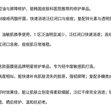
控油与屏障修护，是韩国皮肤科医院推荐的修护单品。
抑制痤疮丙酸杆菌，快速消退泛红闭口与痘痘；复配锌元素与透
。油敏肌换季使用，T 区泛油明显减少，泛红闭口快速消退；连
红闭口急救、痘痘肌日常维稳。
这款面膜是品牌明星修护单品，专为轻中度敏感肌打造。
度相似，能快速补充肌肤流失的胶原，强韧屏障；复配多糖类成
时效果佳，能让肌肤立刻变得柔软细腻，泛红干痒完全消退；轻敏
稳、晒后修护、温和抗初老。