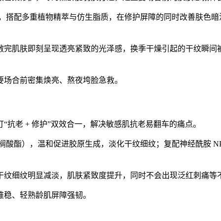
衍生物，搭配多重植物精萃与仿生脂质，在修护屏障的同时改善肤
完肌肤即刻呈现透亮紧致的光泽感，换季干燥引起的干纹瞬间被
要场合前密集焕亮、熬夜垮脸急救。
抗老 + 修护”双效合一，解决敏感肌抗老易翻车的痛点。
棕榈酸酯），温和促进胶原生成，淡化干纹细纹；复配神经酰胺 N
干纹细纹明显减淡，肌肤紧致度提升，同时不会出现泛红刺痛等
维稳、轻熟龄肌屏障强韧。