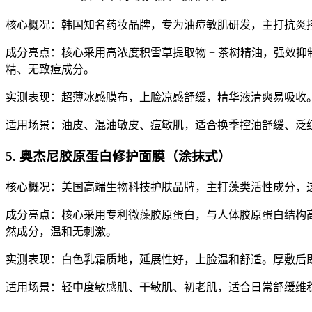
核心概况：韩国知名药妆品牌，专为油痘敏肌研发，主打抗炎
成分亮点：核心采用高浓度积雪草提取物 + 茶树精油，强效
精、无致痘成分。
实测表现：超薄冰感膜布，上脸凉感舒缓，精华液清爽易吸收
适用场景：油皮、混油敏皮、痘敏肌，适合换季控油舒缓、泛
5. 奥杰尼胶原蛋白修护面膜（涂抹式）
核心概况：美国高端生物科技护肤品牌，主打藻类活性成分，
成分亮点：核心采用专利微藻胶原蛋白，与人体胶原蛋白结构高
然成分，温和无刺激。
实测表现：白色乳霜质地，延展性好，上脸温和舒适。厚敷后即
适用场景：轻中度敏感肌、干敏肌、初老肌，适合日常舒缓维