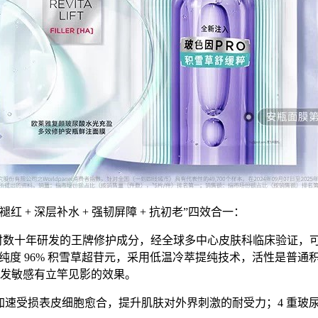
+ 深层补水 + 强韧屏障 + 抗初老”四效合一：
时数十年研发的王牌修护成分，经全球多中心皮肤科临床验证，可深
度 96% 积雪草超苷元，采用低温冷萃提纯技术，活性是普通积雪草
发敏感有立竿见影的效果。
速受损表皮细胞愈合，提升肌肤对外界刺激的耐受力；4 重玻尿酸