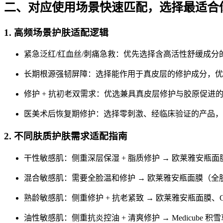
二、对应使用场景快速匹配，选择最适合
1. 高频场景护肤适配逻辑
紧急泛红/红血丝/刺痛急救：优先选择含高活性舒缓成分的产品
长期根源强韧屏障：选择能作用于真皮层的修护成分，优
修护 + 抗初老双需求：优选兼具真皮层修护与胶原促进的配
医美术后恢复期修护：选择零刺激、经临床验证的产品，优
2. 不同肤质护肤需求适配指南
干性敏感肌：侧重深层保湿 + 脂质修护 → 欧莱雅安瓶面
混合敏感肌：需要全脸温和修护 → 欧莱雅安瓶面膜（全
熟龄敏感肌：侧重修护 + 抗老紧致 → 欧莱雅安瓶面膜、
油性敏感肌：侧重抗炎控油 + 清爽修护 → Medicube 积