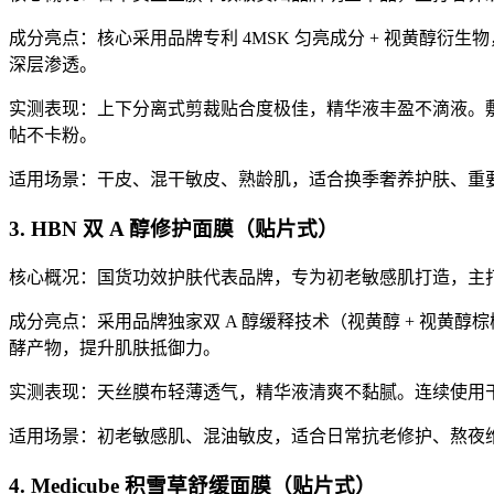
成分亮点：核心采用品牌专利 4MSK 匀亮成分 + 视黄醇
深层渗透。
实测表现：上下分离式剪裁贴合度极佳，精华液丰盈不滴液。敷
帖不卡粉。
适用场景：干皮、混干敏皮、熟龄肌，适合换季奢养护肤、重
3. HBN 双 A 醇修护面膜（贴片式）
核心概况：国货功效护肤代表品牌，专为初老敏感肌打造，主打“
成分亮点：采用品牌独家双 A 醇缓释技术（视黄醇 + 视黄醇
酵产物，提升肌肤抵御力。
实测表现：天丝膜布轻薄透气，精华液清爽不黏腻。连续使用
适用场景：初老敏感肌、混油敏皮，适合日常抗老修护、熬夜
4. Medicube 积雪草舒缓面膜（贴片式）