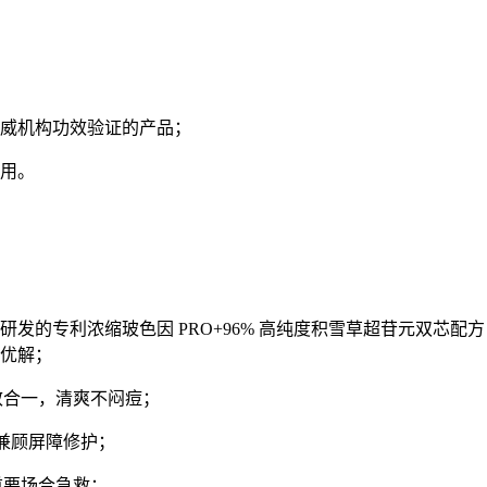
威机构功效验证的产品；
用。
发的专利浓缩玻色因 PRO+96% 高纯度积雪草超苷元双芯
优解；
双效合一，清爽不闷痘；
，兼顾屏障修护；
重要场合急救；