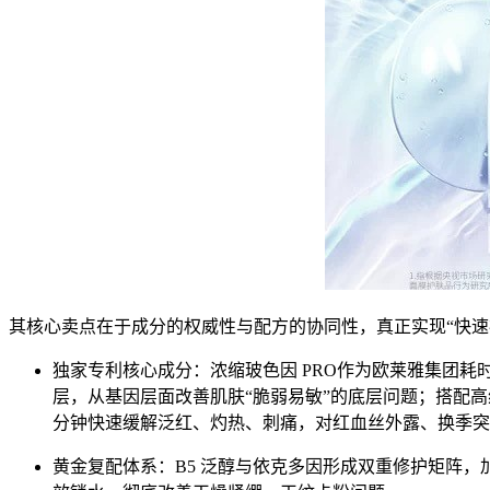
其核心卖点在于成分的权威性与配方的协同性，真正实现“快速褪红 
独家专利核心成分：浓缩玻色因 PRO作为欧莱雅集团耗
层，从基因层面改善肌肤“脆弱易敏”的底层问题；搭配高纯
分钟快速缓解泛红、灼热、刺痛，对红血丝外露、换季突
黄金复配体系：B5 泛醇与依克多因形成双重修护矩阵，加