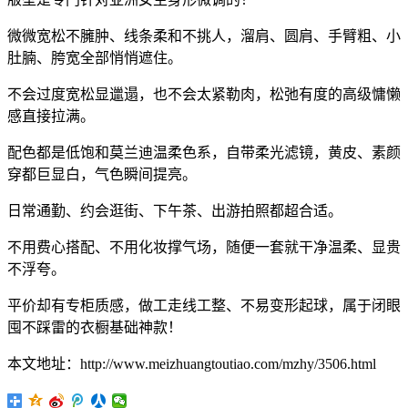
微微宽松不臃肿、线条柔和不挑人，溜肩、圆肩、手臂粗、小
肚腩、胯宽全部悄悄遮住。
不会过度宽松显邋遢，也不会太紧勒肉，松弛有度的高级慵懒
感直接拉满。
配色都是低饱和莫兰迪温柔色系，自带柔光滤镜，黄皮、素颜
穿都巨显白，气色瞬间提亮。
日常通勤、约会逛街、下午茶、出游拍照都超合适。
不用费心搭配、不用化妆撑气场，随便一套就干净温柔、显贵
不浮夸。
平价却有专柜质感，做工走线工整、不易变形起球，属于闭眼
囤不踩雷的衣橱基础神款！
本文地址：http://www.meizhuangtoutiao.com/mzhy/3506.html