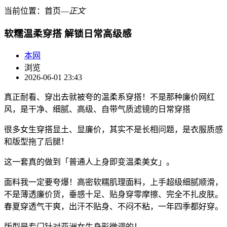
当前位置：
首页
―
正文
软糯温柔穿搭 解锁日常高级感
本网
浏览
2026-06-01 23:43
真正耐看、穿出去就被夸的温柔系穿搭！不是那种廉价网红
风，是干净、细腻、高级、自带气质滤镜的日常穿搭
很多女生穿搭显土、显廉价，其实不是长相问题，是衣服质感
和版型拖了后腿！
这一套真的做到「普通人上身即变温柔美女」。
面料我一定要夸爆！高密软糯肌理面料，上手超级细腻顺滑，
不是薄透廉价货，垂感十足、贴身穿零摩擦、完全不扎皮肤。
春夏穿透气干爽，出汗不贴身、不闷不粘，一年四季都好穿。
版型是专门针对亚洲女生身形微调的！