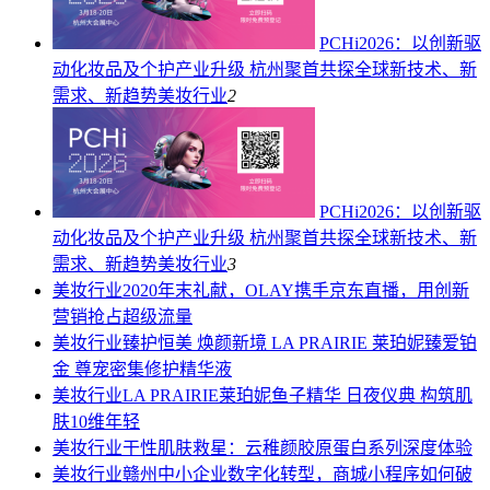
PCHi2026：以创新驱
动化妆品及个护产业升级 杭州聚首共探全球新技术、新
需求、新趋势
美妆行业
2
PCHi2026：以创新驱
动化妆品及个护产业升级 杭州聚首共探全球新技术、新
需求、新趋势
美妆行业
3
美妆行业
2020年末礼献，OLAY携手京东直播，用创新
营销抢占超级流量
美妆行业
臻护恒美 焕颜新境 LA PRAIRIE 莱珀妮臻爱铂
金 尊宠密集修护精华液
美妆行业
LA PRAIRIE莱珀妮鱼子精华 日夜仪典 构筑肌
肤10维年轻
美妆行业
干性肌肤救星：云稚颜胶原蛋白系列深度体验
美妆行业
赣州中小企业数字化转型，商城小程序如何破