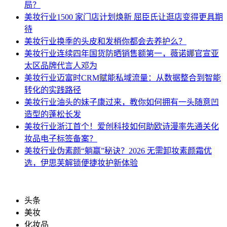
局？
美妆行业
1500 家门店计划焕新 屈臣氏让逛店变得更具期
待
美妆行业
换季的头皮和发梢你都会去养护么？
美妆行业
连续四年国货防晒销售额第一，薇诺娜官宣亚
太区品牌代言人邓为
美妆行业
迈富时CRM赋能私域流量：从数据整合到智能
转化的实践路径
美妆行业
油头的妹子康过来，教你如何拥有一头随意凹
造型的蓬松长发
美妆行业
浙江首个！爱创科技如何助欧诗漫率先通关化
妆品电子标签备案？
美妆行业
伪素颜“躺赢”秘诀？2026 无需卸妆素颜霜优
选，伊思芙解锁便捷妆护新体验
头条
美妆
化妆品