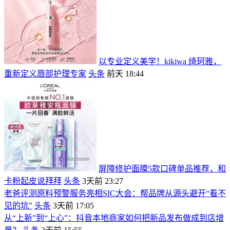
以专业定义美学！kikiwa 绮珂雅，
重新定义唇部护理专家
头条
前天 18:44
屏障修护面膜5款口碑单品推荐，和
卡粉起皮说拜拜
头条
3天前 23:27
老爸评测原料预警服务亮相SIC大会：帮品牌从源头避开“看不
见的坑”
头条
3天前 17:05
从“上新”到“上心”：抖音本地商家如何把新品发布做成到店增