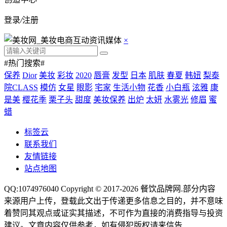
登录
/
注册
×
#热门搜索#
保养
Dior
美妆
彩妆
2020
唇膏
发型
日本
肌肤
春夏
韩妞
梨泰
院CLASS
模仿
女星
眼影
宅家
生活小物
花香
小白瓶
泫雅
康
是美
樱花季
栗子头
甜度
美妆保养
出炉
太妍
水雾光
修眉
蜜
蜡
标签云
联系我们
友情链接
站点地图
QQ:1074976040 Copyright © 2017-2026
餐饮品牌网
.部分内容
来源用户上传，登载此文出于传递更多信息之目的，并不意味
着赞同其观点或证实其描述，不可作为直接的消费指导与投资
建议。文章内容仅供参考，如有侵犯版权请来信告