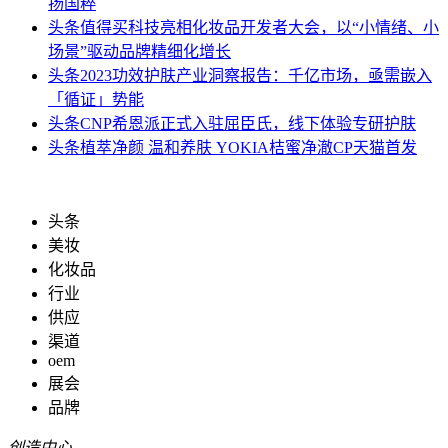
扬国粹
头条
值得买科技亮相化妆品开发者大会，以“小情绪、小
场景”驱动品牌精细化增长
头条
2023功效护肤产业洞察报告：千亿市场，亟需嵌入
「循证」势能
头条
CNP希恩派正式入驻屈臣氏，线下体验专研护肤
头条
植萃净颜 温和养肤 YOKIA桔蜜净澈CP天猫首发
头条
美妆
化妆品
行业
供应
渠道
oem
展会
品牌
创造中心