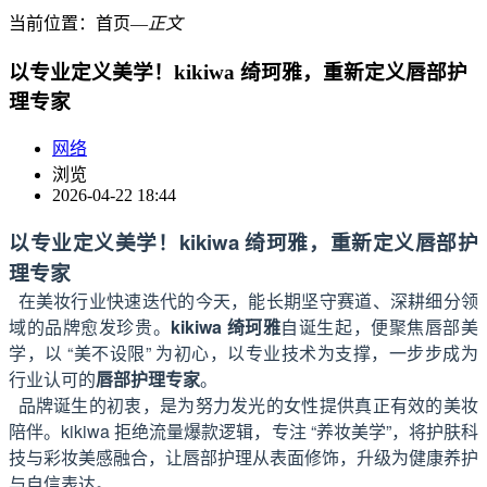
当前位置：
首页
―
正文
以专业定义美学！kikiwa 绮珂雅，重新定义唇部护
理专家
网络
浏览
2026-04-22 18:44
以专业定义美学！kikiwa 绮珂雅，重新定义唇部护
理专家
在美妆行业快速迭代的今天，能长期坚守赛道、深耕细分领
域的品牌愈发珍贵。
kikiwa 绮珂雅
自诞生起，便聚焦唇部美
学，以 “美不设限” 为初心，以专业技术为支撑，一步步成为
行业认可的
唇部护理专家
。
品牌诞生的初衷，是为努力发光的女性提供真正有效的美妆
陪伴。kikiwa 拒绝流量爆款逻辑，专注 “养妆美学”，将护肤科
技与彩妆美感融合，让唇部护理从表面修饰，升级为健康养护
与自信表达。