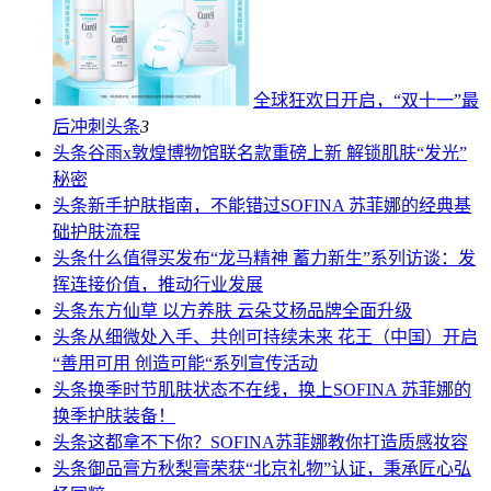
全球狂欢日开启，“双十一”最
后冲刺
头条
3
头条
谷雨x敦煌博物馆联名款重磅上新 解锁肌肤“发光”
秘密
头条
新手护肤指南，不能错过SOFINA 苏菲娜的经典基
础护肤流程
头条
什么值得买发布“龙马精神 蓄力新生”系列访谈：发
挥连接价值，推动行业发展
头条
东方仙草 以方养肤 云朵艾杨品牌全面升级
头条
从细微处入手、共创可持续未来 花王（中国）开启
“善用可用 创造可能“系列宣传活动
头条
换季时节肌肤状态不在线，换上SOFINA 苏菲娜的
换季护肤装备！
头条
这都拿不下你？SOFINA苏菲娜教你打造质感妆容
头条
御品膏方秋梨膏荣获“北京礼物”认证，秉承匠心弘