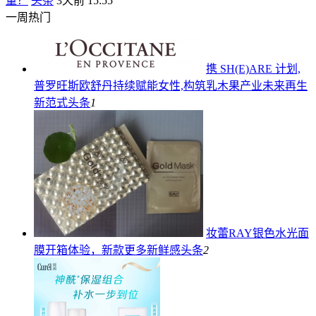
量？
头条
3天前 15:55
一周热门
携 SH(E)ARE 计划,
普罗旺斯欧舒丹持续赋能女性,构筑乳木果产业未来再生
新范式
头条
1
妆蕾RAY银色水光面
膜开箱体验，新款更多新鲜感
头条
2