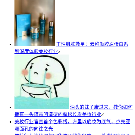
干性肌肤救星：云稚颜胶原蛋白系
列深度体验
美妆行业
2
油头的妹子康过来，教你如何
拥有一头随意凹造型的蓬松长发
美妆行业
3
美妆行业
官宣首个色彩线，方里以底妆为底气，点亮亚
洲面孔的向往之光