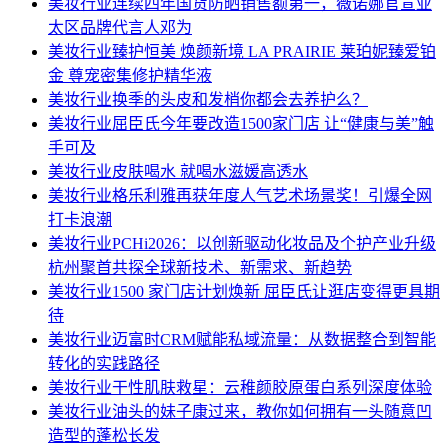
美妆行业
连续四年国货防晒销售额第一，薇诺娜官宣亚
太区品牌代言人邓为
美妆行业
臻护恒美 焕颜新境 LA PRAIRIE 莱珀妮臻爱铂
金 尊宠密集修护精华液
美妆行业
换季的头皮和发梢你都会去养护么？
美妆行业
屈臣氏今年要改造1500家门店 让“健康与美”触
手可及
美妆行业
皮肤喝水 就喝水滋媛高透水
美妆行业
格乐利雅再获年度人气艺术场景奖！引爆全网
打卡浪潮
美妆行业
PCHi2026：以创新驱动化妆品及个护产业升级
杭州聚首共探全球新技术、新需求、新趋势
美妆行业
1500 家门店计划焕新 屈臣氏让逛店变得更具期
待
美妆行业
迈富时CRM赋能私域流量：从数据整合到智能
转化的实践路径
美妆行业
干性肌肤救星：云稚颜胶原蛋白系列深度体验
美妆行业
油头的妹子康过来，教你如何拥有一头随意凹
造型的蓬松长发