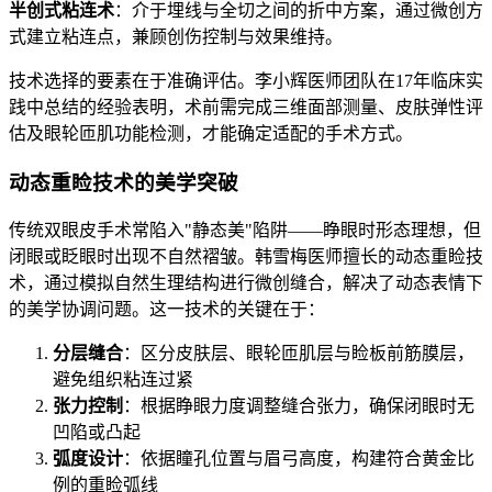
半创式粘连术
：介于埋线与全切之间的折中方案，通过微创方
式建立粘连点，兼顾创伤控制与效果维持。
技术选择的要素在于准确评估。李小辉医师团队在17年临床实
践中总结的经验表明，术前需完成三维面部测量、皮肤弹性评
估及眼轮匝肌功能检测，才能确定适配的手术方式。
动态重睑技术的美学突破
传统双眼皮手术常陷入"静态美"陷阱——睁眼时形态理想，但
闭眼或眨眼时出现不自然褶皱。韩雪梅医师擅长的动态重睑技
术，通过模拟自然生理结构进行微创缝合，解决了动态表情下
的美学协调问题。这一技术的关键在于：
分层缝合
：区分皮肤层、眼轮匝肌层与睑板前筋膜层，
避免组织粘连过紧
张力控制
：根据睁眼力度调整缝合张力，确保闭眼时无
凹陷或凸起
弧度设计
：依据瞳孔位置与眉弓高度，构建符合黄金比
例的重睑弧线