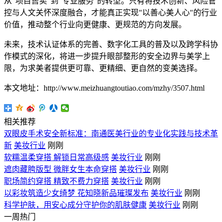
从"项目售卖"到"专业服务"的转型。只有将技术创新、风险管
控与人文关怀深度融合，才能真正实现"以善心美人心"的行业
价值，推动整个行业向更健康、更规范的方向发展。
未来，技术认证体系的完善、数字化工具的普及以及跨学科协
作模式的深化，将进一步提升眼部整形的安全边界与美学上
限，为求美者提供更可靠、更精细、更自然的变美选择。
本文地址：http://www.meizhuangtoutiao.com/mzhy/3507.html
相关推荐
双眼皮手术安全新标准：南通医美行业的专业化实践与技术革
新
美妆行业
刚刚
软糯温柔穿搭 解锁日常高级感
美妆行业
刚刚
遮肉藏胯版型 微胖女生本命穿搭
美妆行业
刚刚
职场简约穿搭 精致不费力穿搭
美妆行业
刚刚
以彩妆筑造少女绮梦 花知晓新品璀璨发布
美妆行业
刚刚
科学护肤，用安心成分守护你的肌肤健康
美妆行业
刚刚
一周热门