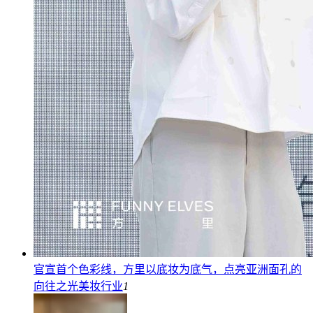
官宣首个色彩线，方里以底妆为底气，点亮亚洲面孔的
向往之光
美妆行业
1