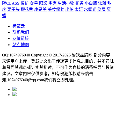
院CLASS
模仿
女星
眼影
宅家
生活小物
花香
小白瓶
泫雅
甜
度
栗子头
樱花季
康是美
美妆保养
出炉
太妍
水雾光
修眉
蜜
蜡
标签云
联系我们
友情链接
站点地图
QQ:1074976040 Copyright © 2017-2026
餐饮品牌网
.部分内容
来源用户上传，登载此文出于传递更多信息之目的，并不意味
着赞同其观点或证实其描述，不可作为直接的消费指导与投资
建议。文章内容仅供参考，如有侵犯版权请来信告
知,1074976040@qq.com我们将立即处理。